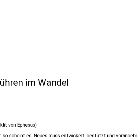
ühren im Wandel
klit von Ephesus)
r, so scheint es. Neues muss entwickelt, gestützt und vorangeb