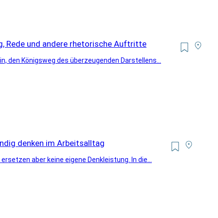
g, Rede und andere rhetorische Auftritte
ein, den Königsweg des überzeugenden Darstellens...
ändig denken im Arbeitsalltag
rsetzen aber keine eigene Denkleistung. In die...