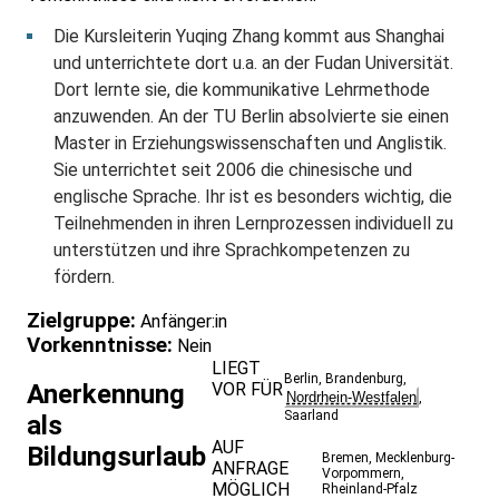
Die Kursleiterin Yuqing Zhang kommt aus Shanghai
und unterrichtete dort u.a. an der Fudan Universität.
Dort lernte sie, die kommunikative Lehrmethode
anzuwenden. An der TU Berlin absolvierte sie einen
Master in Erziehungswissenschaften und Anglistik.
Sie unterrichtet seit 2006 die chinesische und
englische Sprache. Ihr ist es besonders wichtig, die
Teilnehmenden in ihren Lernprozessen individuell zu
unterstützen und ihre Sprachkompetenzen zu
fördern.
Zielgruppe:
Anfänger:in
Vorkenntnisse:
Nein
LIEGT
Berlin
,
Brandenburg
,
VOR FÜR
Anerkennung
Nordrhein-Westfalen
,
Saarland
als
AUF
Bildungsurlaub
Bremen
,
Mecklenburg-
ANFRAGE
Vorpommern
,
MÖGLICH
Rheinland-Pfalz