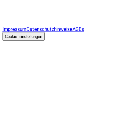
Infos & Gesetze nach Bundesland
Überblick
Allgemeines
Impressum
Datenschutzhinweise
AGBs
© 2026 EGcom
GmbH
Cookie-Einstellungen