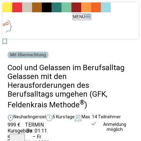
MENÜ
Mit Übernachtung
Cool und Gelassen im Berufsalltag
Gelassen mit den
Herausforderungen des
Berufsalltags umgehen (GFK,
®
Feldenkrais Methode
)
Neuharlingersiel
5 Kurstage
Max. 14 Teilnehmer
999 €
TERMIN
Weitere Infos &
Anmeldung
möglich
Kursgebühr
So. 01.11.
Anmeldung
im
– Fr.