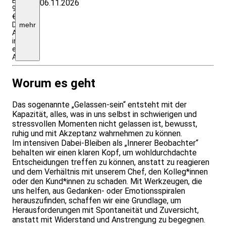
EZ,
06.11.2026
949
€
DZ,
mehr
All
inklusive,
eigene
Anreise
Worum es geht
Das sogenannte „Gelassen-sein“ entsteht mit der
Kapazität, alles, was in uns selbst in schwierigen und
stressvollen Momenten nicht gelassen ist, bewusst,
ruhig und mit Akzeptanz wahrnehmen zu können.
Im intensiven Dabei-Bleiben als „Innerer Beobachter“
behalten wir einen klaren Kopf, um wohldurchdachte
Entscheidungen treffen zu können, anstatt zu reagieren
und dem Verhältnis mit unserem Chef, den Kolleg*innen
oder den Kund*innen zu schaden. Mit Werkzeugen, die
uns helfen, aus Gedanken- oder Emotionsspiralen
herauszufinden, schaffen wir eine Grundlage, um
Herausforderungen mit Spontaneität und Zuversicht,
anstatt mit Widerstand und Anstrengung zu begegnen.