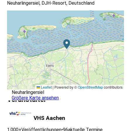
Neuharlingersiel, DJH-Resort, Deutschland
Leaflet
|
Powered by ©
OpenStreetMap
contributors
Neuharlingersiel
Größere Karte ansehen
Veranstalter
VHS Aachen
1.000+
Veröffentlichungen
•
96
aktuelle Termine