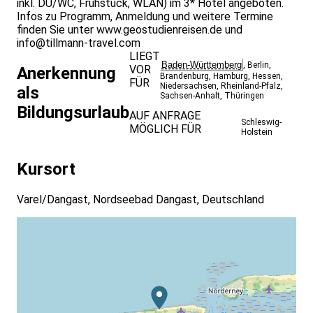
inkl. DU/WC, Frühstück, WLAN) im 3* Hotel angeboten.
Infos zu Programm, Anmeldung und weitere Termine
finden Sie unter
www.geostudienreisen.de
und
info@tillmann-travel.com
LIEGT
Baden-Württemberg
,
Berlin
,
VOR
Anerkennung
Brandenburg
,
Hamburg
,
Hessen
,
FÜR
Niedersachsen
,
Rheinland-Pfalz
,
als
Sachsen-Anhalt
,
Thüringen
Bildungsurlaub
AUF ANFRAGE
Schleswig-
MÖGLICH FÜR
Holstein
Kursort
Varel/Dangast, Nordseebad Dangast, Deutschland