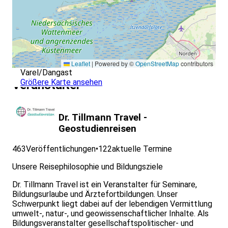
Leaflet
|
Powered by ©
OpenStreetMap
contributors
Varel/Dangast
Größere Karte ansehen
Veranstalter
Dr. Tillmann Travel -
Geostudienreisen
463
Veröffentlichungen
•
122
aktuelle Termine
Unsere Reisephilosophie und Bildungsziele
Dr. Tillmann Travel ist ein Veranstalter für Seminare,
Bildungsurlaube und Ärztefortbildungen. Unser
Schwerpunkt liegt dabei auf der lebendigen Vermittlung
umwelt-, natur-, und geowissenschaftlicher Inhalte. Als
Bildungsveranstalter gesellschaftspolitischer- und