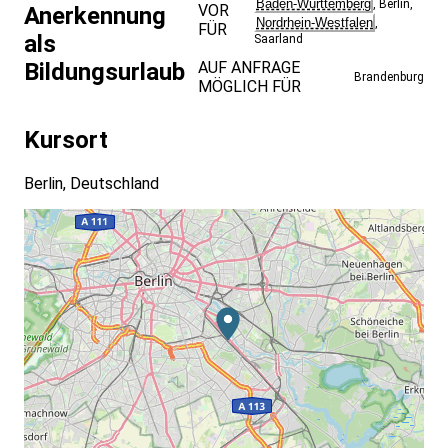
Baden-Württemberg
,
Berlin
,
VOR
Anerkennung
Nordrhein-Westfalen
,
FÜR
als
Saarland
Bildungsurlaub
AUF ANFRAGE
Brandenburg
MÖGLICH FÜR
Kursort
Berlin, Deutschland