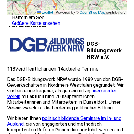
Leaflet
|
Powered by ©
OpenStreetMap
contributors
Haltern am See
Größere Karte ansehen
Veranstalter
DGB-
Bildungswerk
NRW e.V.
118
Veröffentlichungen
•
14
aktuelle Termine
Das DGB-Bildungswerk NRW wurde 1989 von den DGB-
Gewerkschaften in Nordrhein-Westfalen gegründet. Wir
sind ein eingetragener, als gemeinnützig
anerkannter
Verein
mit aktuell rund 70 hauptamtlichen
Mitarbeiterinnen und Mitarbeitern in Düsseldorf. Unser
Vereinszweck ist die Förderung politischer Bildung.
Wir bieten Ihnen
politisch bildende Seminare im In- und
Ausland
, die von engagierten und methodisch
kompetenten Referent*innen durchgeführt werden, mit