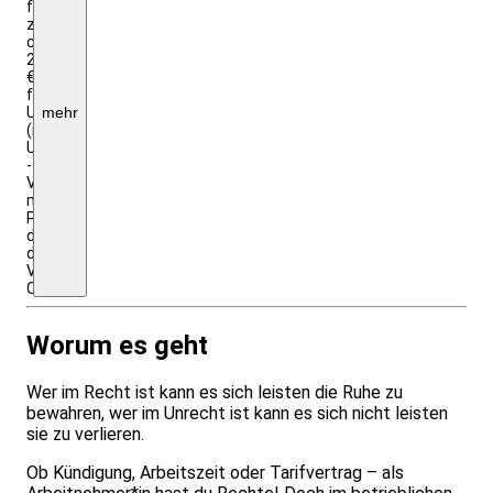
frei)
zzgl.
ca.
200,-
€
für
Unterkunft/Verpflegung
mehr
(inkl.
USt)
-
Vorbehaltlich
möglicher
Preisanpassungen
durch
das
Veranstaltungshaus/den
Cateringservice
Worum es geht
Wer im Recht ist kann es sich leisten die Ruhe zu
bewahren, wer im Unrecht ist kann es sich nicht leisten
sie zu verlieren.
Ob Kündigung, Arbeitszeit oder Tarifvertrag – als