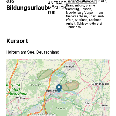
als
Baden-Württemberg
,
Berlin
,
ANFRAGE
Brandenburg
,
Bremen
,
Bildungsurlaub
MÖGLICH
Hamburg
,
Hessen
,
FÜR
Mecklenburg-Vorpommern
,
Niedersachsen
,
Rheinland-
Pfalz
,
Saarland
,
Sachsen-
Anhalt
,
Schleswig-Holstein
,
Thüringen
Kursort
Haltern am See, Deutschland