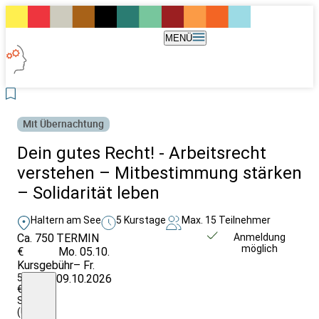
MENÜ
Mit Übernachtung
Dein gutes Recht! - Arbeitsrecht
verstehen – Mitbestimmung stärken
– Solidarität leben
Haltern am See
5 Kurstage
Max. 15 Teilnehmer
Ca. 750
TERMIN
Weitere Infos &
Anmeldung
möglich
€
Mo. 05.10.
Anmeldung
Kursgebühr
– Fr.
550,-
09.10.2026
€
Seminarkostenpauschale
(USt-