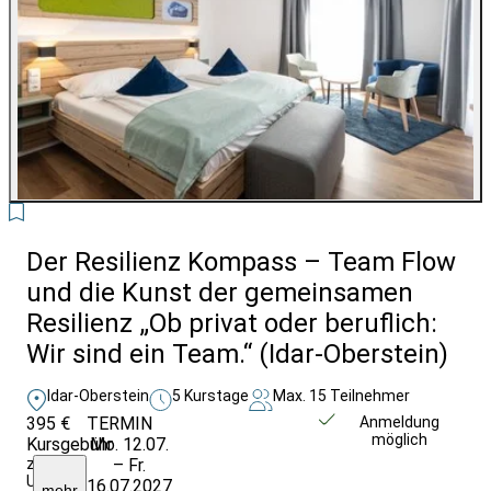
6
Der Resilienz Kompass – Team Flow
und die Kunst der gemeinsamen
Resilienz „Ob privat oder beruflich:
Wir sind ein Team.“ (Idar-Oberstein)
Idar-Oberstein
5 Kurstage
Max. 15 Teilnehmer
395 €
TERMIN
Unverbindlich
Anmeldung
möglich
Kursgebühr
Mo. 12.07.
anfragen
zzgl.
– Fr.
Unterkunft
16.07.2027
mehr