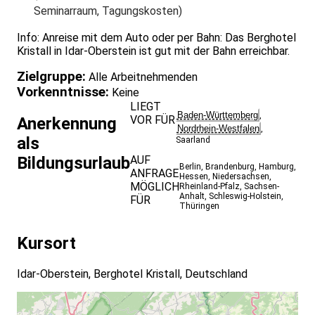
Seminarraum, Tagungskosten)
Info: Anreise mit dem Auto oder per Bahn: Das Berghotel
Kristall in Idar-Oberstein ist gut mit der Bahn erreichbar.
Zielgruppe:
Alle Arbeitnehmenden
Vorkenntnisse:
Keine
LIEGT
Baden-Württemberg
,
VOR FÜR
Anerkennung
Nordrhein-Westfalen
,
als
Saarland
Bildungsurlaub
AUF
Berlin
,
Brandenburg
,
Hamburg
,
ANFRAGE
Hessen
,
Niedersachsen
,
MÖGLICH
Rheinland-Pfalz
,
Sachsen-
Anhalt
,
Schleswig-Holstein
,
FÜR
Thüringen
Kursort
Idar-Oberstein, Berghotel Kristall, Deutschland