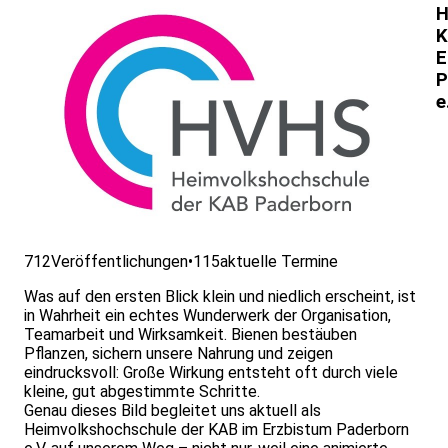
H
K
E
P
e
712
Veröffentlichungen
•
115
aktuelle Termine
Was auf den ersten Blick klein und niedlich erscheint, ist
in Wahrheit ein echtes Wunderwerk der Organisation,
Teamarbeit und Wirksamkeit. Bienen bestäuben
Pflanzen, sichern unsere Nahrung und zeigen
eindrucksvoll: Große Wirkung entsteht oft durch viele
kleine, gut abgestimmte Schritte.
Genau dieses Bild begleitet uns aktuell als
Heimvolkshochschule der KAB im Erzbistum Paderborn