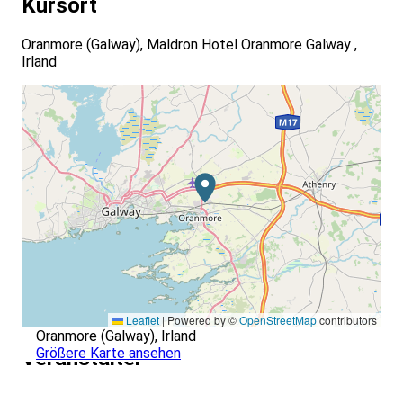
Kursort
Oranmore (Galway), Maldron Hotel Oranmore Galway ,
Irland
Leaflet
|
Powered by ©
OpenStreetMap
contributors
Oranmore (Galway), Irland
Größere Karte ansehen
Veranstalter