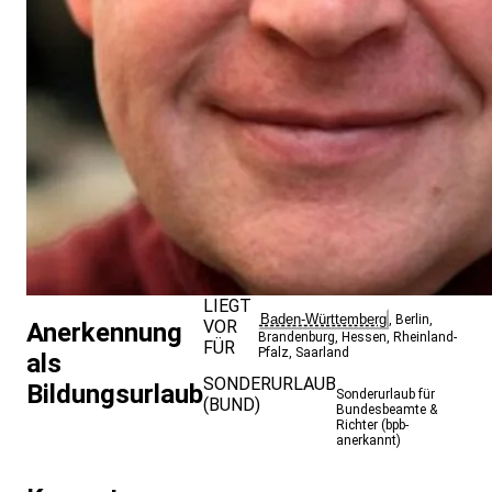
LIEGT
Baden-Württemberg
,
Berlin
,
VOR
Anerkennung
Brandenburg
,
Hessen
,
Rheinland-
FÜR
Pfalz
,
Saarland
als
SONDERURLAUB
Bildungsurlaub
Sonderurlaub für
(BUND)
Bundesbeamte &
Richter (bpb-
anerkannt)