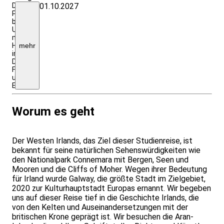
Der
01.10.2027
Preis
beinhaltet
Unterbringung
mit
HP
mehr
im
DZ,
Flüge
und
Eintritte
Worum es geht
Der Westen Irlands, das Ziel dieser Studienreise, ist
bekannt für seine natürlichen Sehenswürdigkeiten wie
den Nationalpark Connemara mit Bergen, Seen und
Mooren und die Cliffs of Moher. Wegen ihrer Bedeutung
für Irland wurde Galway, die größte Stadt im Zielgebiet,
2020 zur Kulturhauptstadt Europas ernannt. Wir begeben
uns auf dieser Reise tief in die Geschichte Irlands, die
von den Kelten und Auseinandersetzungen mit der
britischen Krone geprägt ist. Wir besuchen die Aran-