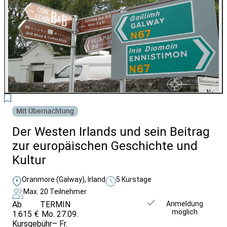
2
Mit Übernachtung
Der Westen Irlands und sein Beitrag
zur europäischen Geschichte und
Kultur
Oranmore (Galway), Irland
5 Kurstage
Max. 20 Teilnehmer
Ab
TERMIN
Weitere Infos &
Anmeldung
möglich
1.615 €
Mo. 27.09.
Anmeldung
Kursgebühr
– Fr.