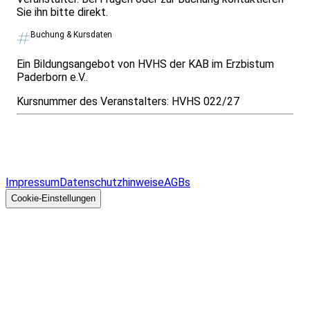
Sie ihn bitte direkt.
Buchung & Kursdaten
Ein Bildungsangebot von HVHS der KAB im Erzbistum
Paderborn e.V..
Kursnummer des Veranstalters:
HVHS 022/27
Infos & Gesetze nach Bundesland
Überblick
Allgemeines
Impressum
Datenschutzhinweise
AGBs
© 2026 EGcom
GmbH
Cookie-Einstellungen