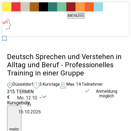
MENÜ
Deutsch Sprechen und Verstehen in
Alltag und Beruf - Professionelles
Training in einer Gruppe
Düsseldorf
5 Kurstage
Max. 14 Teilnehmer
315
TERMIN
Unverbindlich
Anmeldung
möglich
€
anfragen
Mo. 12.10. –
Kursgebühr
Fr.
pro
16.10.2026
Woche
inkl.
Material
und
mehr