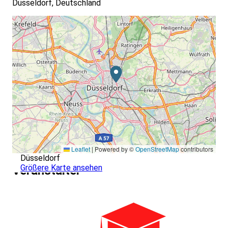
Düsseldorf, Deutschland
Leaflet
|
Powered by ©
OpenStreetMap
contributors
Düsseldorf
Größere Karte ansehen
Veranstalter