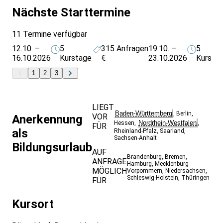
Arbeitnehmer und Arbeitgeber, z.B. dem Bildungsscheck
Nächste Starttermine
NRW, der Bildungsprämie NRW kann die Teilnahme an
einer Weiterbildungsmaßnahme subventioniert werden.
11 Termine verfügbar
Weitere Termine:
www.goacademy.de
12.10. –
5
315
Anfragen
19.10. –
5
16.10.2026
Kurstage
€
23.10.2026
Kursta
1
2
3
LIEGT
Baden-Württemberg
,
Berlin
,
VOR
Anerkennung
Nordrhein-Westfalen
Hessen
,
,
FÜR
als
Rheinland-Pfalz
,
Saarland
,
Sachsen-Anhalt
Bildungsurlaub
AUF
Brandenburg
,
Bremen
,
ANFRAGE
Hamburg
,
Mecklenburg-
MÖGLICH
Vorpommern
,
Niedersachsen
,
Schleswig-Holstein
,
Thüringen
FÜR
Kursort