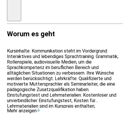
Teilnahmebescheinigung,
zzgl.
60
€
Anmeldegebühr
Worum es geht
Kursinhalte: Kommunikation steht im Vordergrund.
Interaktives und lebendiges Sprachtraining. Grammatik,
Rollenspiele, audiovisuelle Medien, um die
Sprachkompetenz im beruflichen Bereich und
alltäglichen Situationen zu verbessern. Ihre Wünsche
werden berücksichtigt. Lehrkräfte: Qualifizierte und
motivierte Muttersprachler als Seminarleiter, die eine
pädagogische Zusatzqualifikation haben.
Einstufungstest und Lehrmaterialien: Kostenloser und
unverbindlicher Einstufungstest, Kosten für
Lehrmaterialien sind im Kurspreis enthalten,
Mehr anzeigen
Teilnahmebescheinigung. Qualität: Anerkanntes
Prüfungs- und Testcenter für offizielle Sprachtests wie
TestDaF, TELC,TOEFL, LCCI, TOEIC. TÜV Rheinland ISO-
zertifiziert CERT 9001. Mit Fördermitteln für