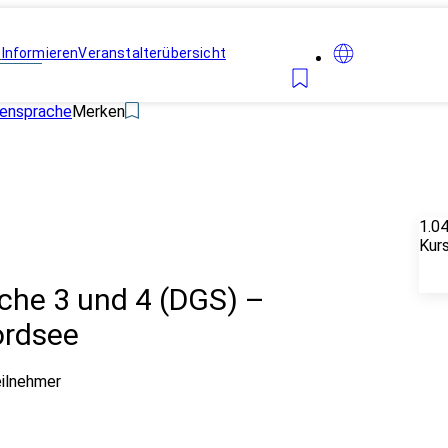
n
Informieren
Veranstalterübersicht
densprache
Merken
1.0
Kur
he 3 und 4 (DGS) –
ordsee
eilnehmer