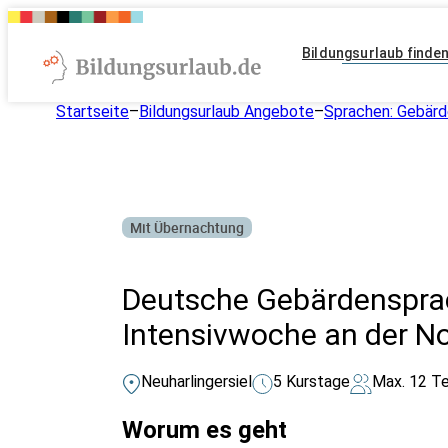
Bildungsurlaub finde
Startseite
–
Bildungsurlaub Angebote
–
Sprachen: Gebär
Mit Übernachtung
Deutsche Gebärdensprac
Intensivwoche an der N
Neuharlingersiel
5 Kurstage
Max. 12 T
Worum es geht