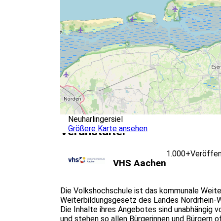
Neuharlingersiel
Größere Karte ansehen
Veranstalter
1.000+
Veröffen
VHS Aachen
Die Volkshochschule ist das kommunale Weite
Weiterbildungsgesetz des Landes Nordrhein-We
Die Inhalte ihres Angebotes sind unabhängig v
und stehen so allen Bürgerinnen und Bürgern off