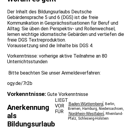
Der Inhalt des Bildungsurlaubs Deutsche
Gebärdensprache 5 und 6 (DGS) ist die freie
Kommunikation in Gesprächssituationen für Beruf und
Alltag. Sie üben den Perspektiv- und Rollenwechsel,
lernen wichtige idiomatische Gebärden und vertiefen die
freie DGS Textreproduktion.
Voraussetzung sind die Inhalte bis DGS 4.
Vorkenntnisse: vorherige aktive Teilnahme an 80
Unterrichtsstunden
Bitte beachten Sie unser Anmeldeverfahren:
ogy.de/7r2b
Vorkenntnisse:
Gute Vorkenntnisse
LIEGT
Baden-Württemberg
,
Berlin
,
VOR
Anerkennung
Bremen
,
Hamburg
,
Niedersachsen
,
FÜR
Nordrhein-Westfalen
als
,
Rheinland-
Pfalz
,
Schleswig-Holstein
Bildungsurlaub