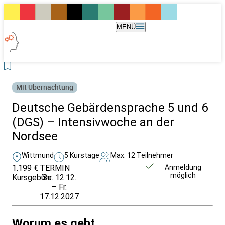
MENÜ
Mit Übernachtung
Deutsche Gebärdensprache 5 und 6
(DGS) – Intensivwoche an der
Nordsee
Wittmund
5 Kurstage
Max. 12 Teilnehmer
1.199 €
TERMIN
Weitere Infos &
Anmeldung
möglich
Kursgebühr
So. 12.12.
Anmeldung
– Fr.
17.12.2027
Worum es geht