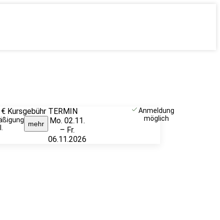
 €
Kursgebühr
TERMIN
Unverbindlich
Anmeldung
möglich
äßigung
Mo. 02.11.
anfragen
mehr
.
– Fr.
06.11.2026