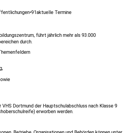
ffentlichungen
•
91
aktuelle Termine
ldungszentrum, führt jährlich mehr als 93.000
bereichen durch.
 Themenfeldern
g,
sowie
er VHS Dortmund der Hauptschulabschluss nach Klasse 9
choberschulreife) erworben werden.
sonen, Betriebe, Organisationen und Behörden können unter