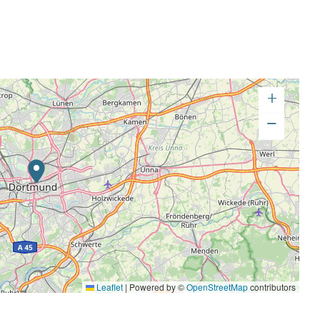
+
−
Leaflet
|
Powered by ©
OpenStreetMap
contributors