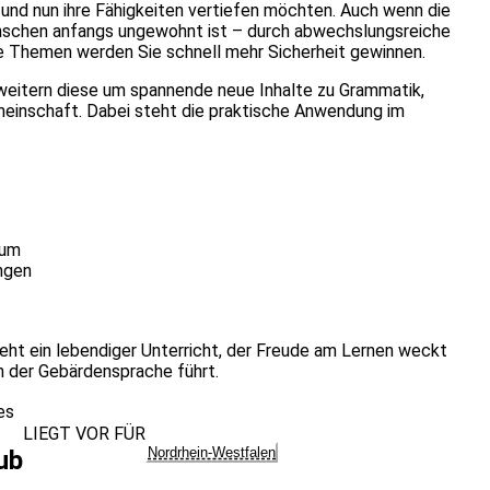
nd nun ihre Fähigkeiten vertiefen möchten. Auch wenn die
enschen anfangs ungewohnt ist – durch abwechslungsreiche
e Themen werden Sie schnell mehr Sicherheit gewinnen.
rweitern diese um spannende neue Inhalte zu Grammatik,
einschaft. Dabei steht die praktische Anwendung im
f
aum
ngen
eht ein lebendiger Unterricht, der Freude am Lernen weckt
in der Gebärdensprache führt.
es
LIEGT VOR FÜR
Nordrhein-Westfalen
ub