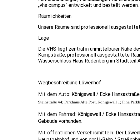
„vhs campus“ entwickelt und bestellt werden.
Räumlichkeiten
Unsere Räume sind professionell ausgestattet u
Lage
Die VHS liegt zentral in unmittelbarer Nähe 
Kampstraße, professionell ausgestattete Räum
Wasserschloss Haus Rodenberg im Stadtteil A
Wegbeschreibung Löwenhof
Mit dem Auto:
Königswall / Ecke Hansastraße 
Steinstraße 44; Parkhaus Alte Post, Königswall 1; Fina Park
Mit dem Fahrrad:
Königswall / Ecke Hansastraß
Gebäude vorhanden.
Mit öffentlichen Verkehrsmitteln:
Der Löwenh
Hauptbahnhof und von der U-Bahn / Straßenba