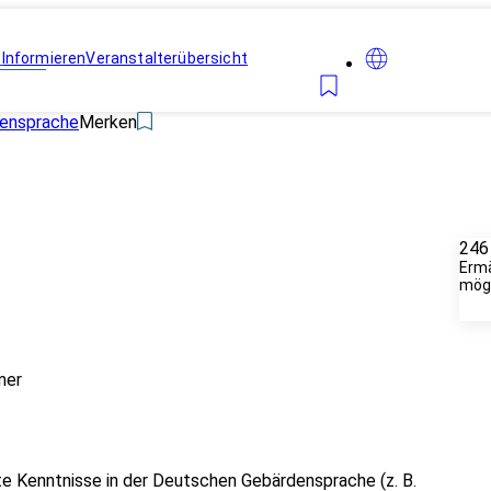
n
Informieren
Veranstalterübersicht
densprache
Merken
246
Erm
mögl
mer
rste Kenntnisse in der Deutschen Gebärdensprache (z. B.