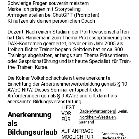
Schwierige Fragen souverän meistern
Marke Ich prägen mit Storytelling
Anfragen stellen bei ChatGPT (Prompten)
KI nutzen als deinen persönlichen Coach
Dozent: Nach einem Studium der Politikwissenschaften
hat Dirk Hannemann zum Thema Prozessoptimierung bei
DAX-Konzernen gearbeitet, bevor er im Jahr 2005 als
freiberuflicher Trainer begann. Seitdem hat er ca. 800
Trainings abgehalten, anfangs zum Thema Präsentieren
oder Gesprächsführung und ist heute Spezialist für Train-
the-Trainer- Kurse.
Die Kölner Volkshochschule ist eine anerkannte
Einrichtung der Arbeitnehmerweiterbildung gemäß § 10
AWbG NRW. Dieses Seminar entspricht den
Anforderungen gemäß § 9 AWbG und gilt damit als
anerkannte Bildungsveranstaltung.
LIEGT
Baden-Württemberg
,
Berlin
,
VOR
Anerkennung
Nordrhein-Westfalen
,
FÜR
als
Saarland
Bildungsurlaub
AUF ANFRAGE
Brandenburg
,
MÖGLICH FÜR
Niedersachsen