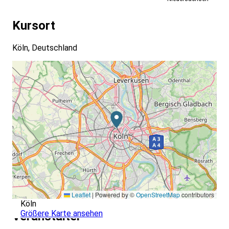
Kursort
Köln, Deutschland
Leaflet
|
Powered by ©
OpenStreetMap
contributors
Köln
Größere Karte ansehen
Veranstalter