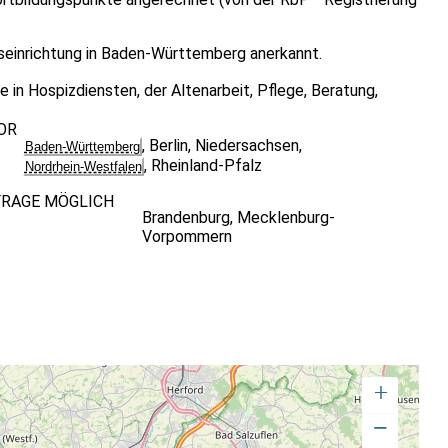
ngseinrichtung in Baden-Württemberg anerkannt.
 in Hospizdiensten, der Altenarbeit, Pflege, Beratung,
OR
,
Berlin
,
Niedersachsen
,
Baden-Württemberg
,
Rheinland-Pfalz
Nordrhein-Westfalen
FRAGE MÖGLICH
Brandenburg
,
Mecklenburg-
Vorpommern
+
−