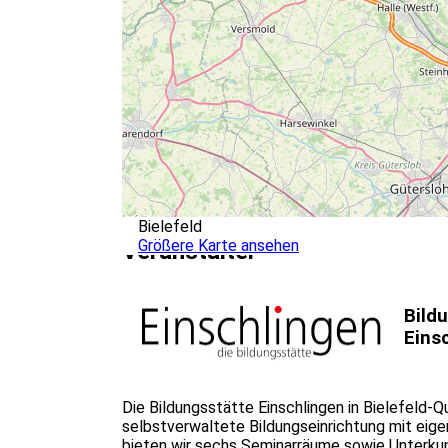
Bielefeld
Größere Karte ansehen
Veranstalter
Bild
Eins
Die Bildungsstätte Einschlingen in Bielefeld-
selbstverwaltete Bildungseinrichtung mit e
bieten wir sechs Seminarräume sowie Unterkunf