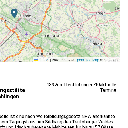
Leaflet
|
Powered by ©
OpenStreetMap
contributors
139
Veröffentlichungen
•
10
aktuelle
ungsstätte
Termine
chlingen
Quelle ist eine nach Weiterbildungsgesetz NRW anerkannte
igenem Tagungshaus. Am Südhang des Teutoburger Waldes
t und frisch zubereitete Mahlzeiten für bis zu 57 Gäste.