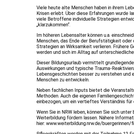
Viele heute alte Menschen haben in ihrem Leben
Krisen erlebt. Über diese Erfahrungen wurde 
viele Betroffene individuelle Strategien entw
„klarzukommen“.
Im höheren Lebensalter können u.a. einschnei
Menschen, das Ende der Berufstätigkeit oder d
Strategien an Wirksamkeit verlieren. Frühere 
werden und sich im Alltag auf unterschiedlich
Dieser Bildungsurlaub vermittelt grundlegend
Auswirkungen und typische Trauma-Reaktivieru
Lebensgeschichten besser zu verstehen und ei
Menschen zu entwickeln.
Neben fachlichen Inputs bietet die Veranstalt
Methoden. Auch die eigenen Familiengeschich
einbezogen, um ein vertieftes Verständnis für
Wenn Sie in NRW leben, können Sie sich unter
Weiterbildung fördern lassen. Nähere Informat
hier:
www.weiterbildung.nrw.de/buergerinnen/f
Pflegekräften werden mit der Teilnahme 12 F