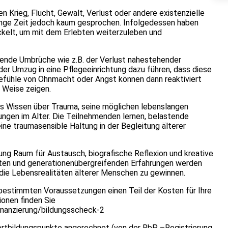
 Krieg, Flucht, Gewalt, Verlust oder andere existenzielle
lange Zeit jedoch kaum gesprochen. Infolgedessen haben
ickelt, um mit dem Erlebten weiterzuleben und
dende Umbrüche wie z.B. der Verlust nahestehender
er Umzug in eine Pflegeeinrichtung dazu führen, dass diese
Gefühle von Ohnmacht oder Angst können dann reaktiviert
e Weise zeigen.
es Wissen über Trauma, seine möglichen lebenslangen
ngen im Alter. Die Teilnehmenden lernen, belastende
ne traumasensible Haltung in der Begleitung älterer
ung Raum für Austausch, biografische Reflexion und kreative
ten und generationenübergreifenden Erfahrungen werden
 die Lebensrealitäten älterer Menschen zu gewinnen.
 bestimmten Voraussetzungen einen Teil der Kosten für Ihre
ionen finden Sie
inanzierung/bildungsscheck-2
ortbildungspunkte angerechnet (von der RbP –Registrierung