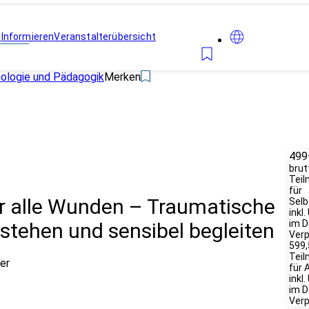
n
Informieren
Veranstalterübersicht
hologie und Pädagogik
Merken
499
brut
Teil
für
mer alle Wunden – Traumatische
Selb
inkl
im D
rstehen und sensibel begleiten
Verp
599,
Teil
er
für 
inkl
im D
Verp