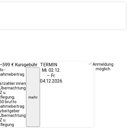
–599 €
Kursgebühr
TERMIN
Unverbindlich
Anmeldung
möglich
to -
Mi. 02.12.
anfragen
nahmebeitrag
– Fr.
04.12.2026
stzahler:innen
. Übernachtung
Z u.
flegung;
mehr
50 brutto
nahmebeitrag
Arbeitgeber
. Übernachtung
Z u.
flegung