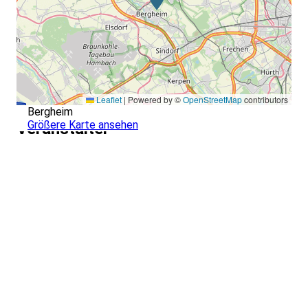
Leaflet
|
Powered by ©
OpenStreetMap
contributors
Bergheim
Größere Karte ansehen
Veranstalter