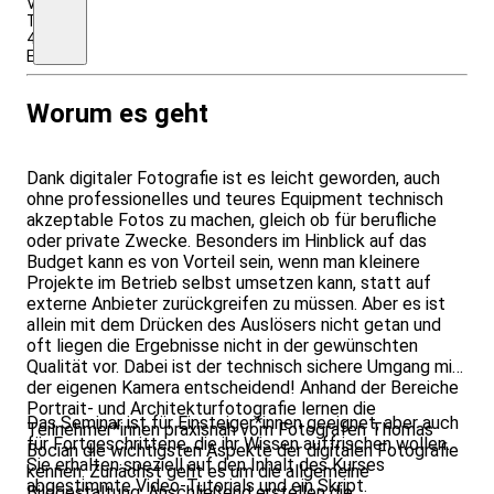
Video-
Tutorials)
40,00
Euro
Worum es geht
Dank digitaler Fotografie ist es leicht geworden, auch
ohne professionelles und teures Equipment technisch
akzeptable Fotos zu machen, gleich ob für berufliche
oder private Zwecke. Besonders im Hinblick auf das
Budget kann es von Vorteil sein, wenn man kleinere
Projekte im Betrieb selbst umsetzen kann, statt auf
externe Anbieter zurückgreifen zu müssen. Aber es ist
allein mit dem Drücken des Auslösers nicht getan und
oft liegen die Ergebnisse nicht in der gewünschten
Qualität vor. Dabei ist der technisch sichere Umgang mit
der eigenen Kamera entscheidend! Anhand der Bereiche
Portrait- und Architekturfotografie lernen die
Das Seminar ist für Einsteiger*innen geeignet, aber auch
Teilnehmer*innen praxisnah vom Fotografen Thomas
für Fortgeschrittene, die ihr Wissen auffrischen wollen.
Bocian die wichtigsten Aspekte der digitalen Fotografie
Sie erhalten speziell auf den Inhalt des Kurses
kennen. Zunächst geht es um die allgemeine
abgestimmte Video-Tutorials und ein Skript.
Bildgestaltung. Anschließend erstellen die