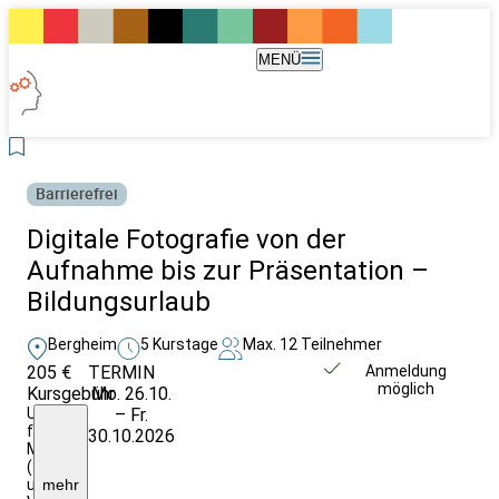
MENÜ
Barrierefrei
Digitale Fotografie von der
Aufnahme bis zur Präsentation –
Bildungsurlaub
Bergheim
5 Kurstage
Max. 12 Teilnehmer
205 €
TERMIN
Unverbindlich
Anmeldung
möglich
Kursgebühr
Mo. 26.10.
anfragen
Umlage
– Fr.
für
30.10.2026
Materialkosten
(Skript
und
mehr