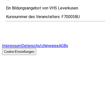
Ein Bildungsangebot von VHS Leverkusen.
Kursnummer des Veranstalters:
F70005BU
Infos & Gesetze nach Bundesland
Überblick
Allgemeines
Impressum
Datenschutzhinweise
AGBs
© 2026 EGcom
GmbH
Cookie-Einstellungen