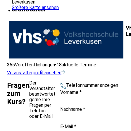
Leverkusen
Größere Karte ansehen
Veranstalter
V
L
365
Veröffentlichungen
•
18
aktuelle Termine
Veranstalterprofil ansehen
Der
Fragen
Telefonnummer anzeigen
Veranstalter
Vorname
*
zum
beantwortet
gerne Ihre
Kurs?
Fragen per
Nachname
*
Telefon
oder E-Mail.
E-Mail
*