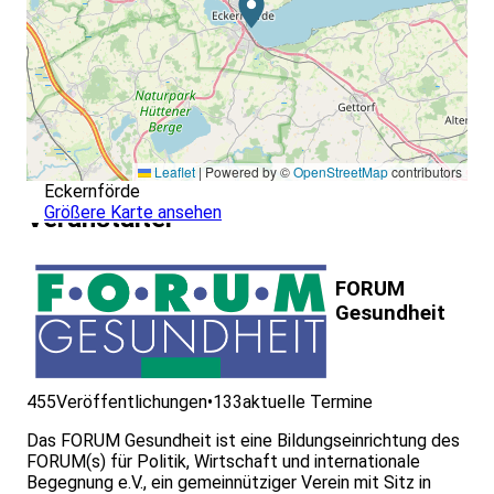
Leaflet
|
Powered by ©
OpenStreetMap
contributors
Eckernförde
Größere Karte ansehen
Veranstalter
FORUM
Gesundheit
455
Veröffentlichungen
•
133
aktuelle Termine
Das FORUM Gesundheit ist eine Bildungseinrichtung des
FORUM(s) für Politik, Wirtschaft und internationale
Begegnung e.V., ein gemeinnütziger Verein mit Sitz in