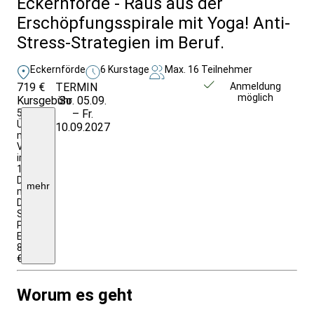
Eckernförde - Raus aus der
Erschöpfungsspirale mit Yoga! Anti-
Stress-Strategien im Beruf.
Eckernförde
6 Kurstage
Max. 16 Teilnehmer
719 €
TERMIN
Weitere Infos &
Anmeldung
möglich
Kursgebühr
So. 05.09.
Anmeldung
5
– Fr.
Übernachtungen
10.09.2027
mit
Vollpension
im
1/2
Doppelzimmer
mehr
mit
DU/WC;
Studienleitung,
Programmdurchführung;
EZZ:
80,00
€
Worum es geht