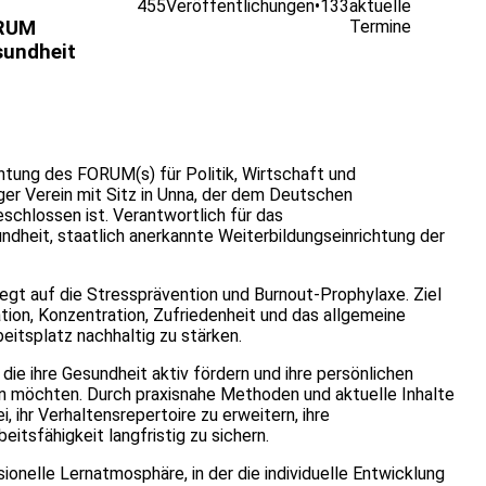
455
Veröffentlichungen
•
133
aktuelle
RUM
Termine
undheit
htung des FORUM(s) für Politik, Wirtschaft und
ger Verein mit Sitz in Unna, der dem Deutschen
chlossen ist. Verantwortlich für das
heit, staatlich anerkannte Weiterbildungseinrichtung der
egt auf die Stressprävention und Burnout-Prophylaxe. Ziel
vation, Konzentration, Zufriedenheit und das allgemeine
itsplatz nachhaltig zu stärken.
die ihre Gesundheit aktiv fördern und ihre persönlichen
n möchten. Durch praxisnahe Methoden und aktuelle Inhalte
 ihr Verhaltensrepertoire zu erweitern, ihre
tsfähigkeit langfristig zu sichern.
onelle Lernatmosphäre, in der die individuelle Entwicklung