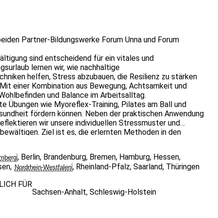
r beiden Partner-Bildungswerke Forum Unna und Forum
tigung sind entscheidend für ein vitales und
gsurlaub lernen wir, wie nachhaltige
niken helfen, Stress abzubauen, die Resilienz zu stärken
n. Mit einer Kombination aus Bewegung, Achtsamkeit und
 Wohlbefinden und Balance im Arbeitsalltag.
lte Übungen wie Myoreflex-Training, Pilates am Ball und
esundheit fördern können. Neben der praktischen Anwendung
lektieren wir unsere individuellen Stressmuster und
bewältigen. Ziel ist es, die erlernten Methoden in den
einer gesteigerten Vitalität und Belastbarkeit zu profitieren.
 eines gesunden Rückens und die Entwicklung von
,
Berlin
,
Brandenburg
,
Bremen
,
Hamburg
,
Hessen
,
mberg
ftigen uns mit der Bedeutung von Bewegung, Haltung und
sen
,
,
Rheinland-Pfalz
,
Saarland
,
Thüringen
Nordrhein-Westfalen
eit. Ergänzt wird dies durch praktische Übungen wie Pilates,
im Arbeitsalltag anwendbar sind. Reflexionen und
LICH FÜR
g zu integrieren und weiterzugeben.
Sachsen-Anhalt
,
Schleswig-Holstein
ührung in Myoreflex-Training und Atemtechniken.
Stressbewältigung im Berufsalltag.