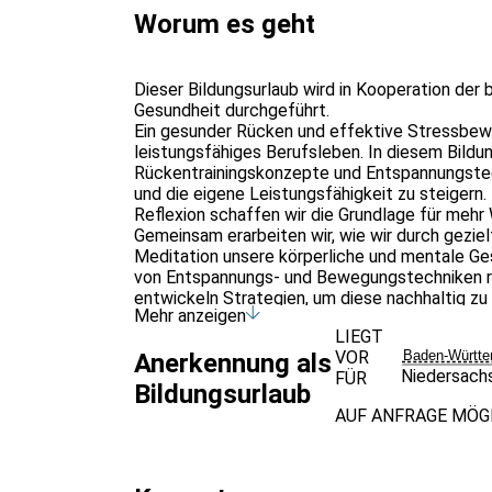
Worum es geht
Dieser Bildungsurlaub wird in Kooperation de
Gesundheit durchgeführt.
Ein gesunder Rücken und effektive Stressbewäl
leistungsfähiges Berufsleben. In diesem Bildun
Rückentrainingskonzepte und Entspannungstech
und die eigene Leistungsfähigkeit zu steiger
Reflexion schaffen wir die Grundlage für mehr
Gemeinsam erarbeiten wir, wie wir durch gezie
Meditation unsere körperliche und mentale G
von Entspannungs- und Bewegungstechniken ref
entwickeln Strategien, um diese nachhaltig zu 
Mehr anzeigen
Berufsalltag zu integrieren und langfristig von 
LIEGT
Im Fokus des Seminars stehen die Grundlagen
VOR
Baden-Württe
Anerkennung als
Techniken zur Stressbewältigung. Wir beschä
Niedersach
FÜR
Entspannung für die berufliche Leistungsfähigk
Bildungsurlaub
Myoreflex-Training und Meditation, die direkt 
AUF ANFRAGE MÖG
Transferübungen helfen, die Inhalte nachhalti
Themenschwerpunkte:
Grundlagen der Haltung und Gesundheit – Einf
Bewegung und Entspannung als Schlüssel zur 