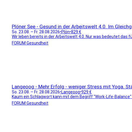
Plöner See - Gesund in der Arbeitswelt 4.0. Im Gleic
So. 23.08. – Fr. 28.08.2026
•
Plön
•
829 €
Wir leben bereits in der Arbeitswelt 4.0. Nur was bedeutet das für
FORUM Gesundheit
Langeoog - Mehr Erfolg - weniger Stress mit Yoga. St
So. 23.08. – Fr. 28.08.2026
•
Langeoog
•
929 €
Kaum ein Schlagwort kann mit dem Begriff "Work-Life-Balance" 
FORUM Gesundheit