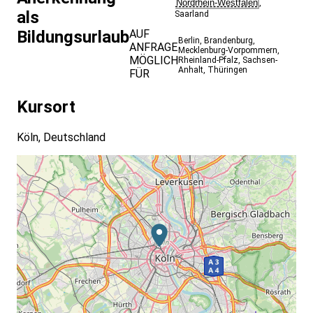
Nordrhein-Westfalen
,
als
Saarland
Bildungsurlaub
AUF
Berlin
,
Brandenburg
,
ANFRAGE
Mecklenburg-Vorpommern
,
MÖGLICH
Rheinland-Pfalz
,
Sachsen-
Anhalt
,
Thüringen
FÜR
Kursort
Köln, Deutschland