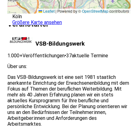
Leaflet
|
Powered by ©
OpenStreetMap
contributors
Köln
Größere Karte ansehen
Veranstalter
VSB-Bildungswerk
1.000+
Veröffentlichungen
•
37
aktuelle Termine
Über uns:
Das VSB-Bildungswerk ist eine seit 1981 staatlich
anerkannte Einrichtung der Erwachsenenbildung mit dem
Fokus auf Themen der beruflichen Weiterbildung. Mit
mehr als 40 Jahren Erfahrung planen wir ein stets
aktuelles Kursprogramm für Ihre berufliche und
persönliche Entwicklung. Bei der Planung orientieren wir
uns an den Bedürfnissen der Teilnehmer:innen,
Arbeitgeber:innen und Anforderungen des
Arbeitsmarktes.