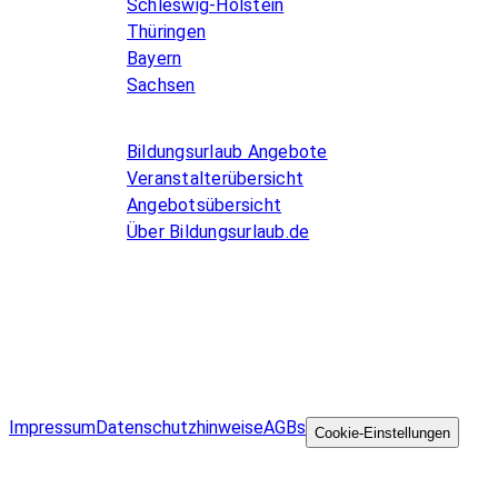
Schleswig-Holstein
Thüringen
Bayern
Sachsen
Allgemeines
Bildungsurlaub Angebote
Veranstalterübersicht
Angebotsübersicht
Über Bildungsurlaub.de
Infos for Language schools
Kurse inserieren
Impressum
Datenschutzhinweise
AGBs
©
Cookie-Einstellungen