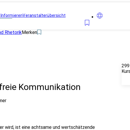
n
Informieren
Veranstalterübersicht
d Rhetorik
Merken
299
Kur
tfreie Kommunikation
mer
xer wird, ist eine achtsame und wertschätzende