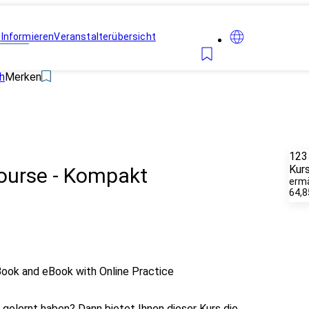
n
Informieren
Veranstalterübersicht
h
Merken
123
Kur
Course - Kompakt
erm
64,8
Book and eBook with Online Practice
ch gelernt haben? Dann bietet Ihnen dieser Kurs die