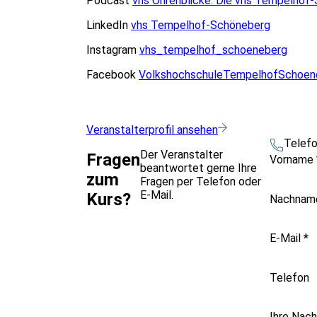
Podcast
vhs Ohrenblicke: Die vhs Tempelhof
LinkedIn
vhs Tempelhof-Schöneberg
Instagram
vhs_tempelhof_schoeneberg
Facebook
VolkshochschuleTempelhofSchoen
Veranstalterprofil ansehen
Telef
Der Veranstalter
Fragen
Vorname
beantwortet gerne Ihre
zum
Fragen per Telefon oder
E-Mail.
Kurs?
Nachna
E-Mail
*
Telefon
Ihre Nach