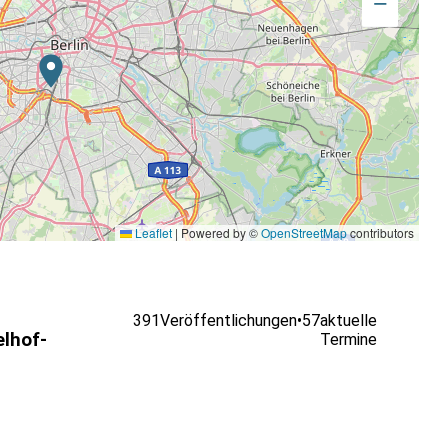
−
Leaflet
|
Powered by ©
OpenStreetMap
contributors
391
Veröffentlichungen
•
57
aktuelle
lhof-
Termine