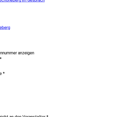
-Schöneberg im Gespräch
eberg
onnummer anzeigen
*
me
*
richt an den Veranstalter
*