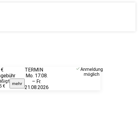
 €
TERMIN
Weitere
Anmeldung
möglich
sgebühr
Mo. 17.08.
Infos &
äßigt
– Fr.
Anmeldung
mehr
5 €
21.08.2026