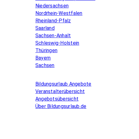
Niedersachsen
Nordrhein-Westfalen
Rheinland-Pfalz
Saarland
Sachsen-Anhalt
Schleswig-Holstein
Thüringen
Bayern
Sachsen
Allgemeines
Bildungsurlaub Angebote
Veranstalterübersicht
Angebotsübersicht
Über Bildungsurlaub.de
Infos for Language schools
Kurse inserieren