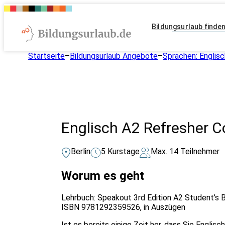
Bildungsurlaub finde
Startseite
–
Bildungsurlaub Angebote
–
Sprachen: Englisc
Englisch A2 Refresher 
Berlin
5 Kurstage
Max. 14 Teilnehmer
Worum es geht
Lehrbuch: Speakout 3rd Edition A2 Student’s 
ISBN 9781292359526, in Auszügen
Ist es bereits einige Zeit her, dass Sie Englis