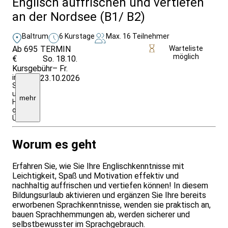
Englisch auffrischen und vertiefen
an der Nordsee (B1/ B2)
Baltrum
6 Kurstage
Max. 16 Teilnehmer
Ab 695
TERMIN
Weitere Infos &
Warteliste
möglich
€
So. 18.10.
Anmeldung
Kursgebühr
– Fr.
inkl.
23.10.2026
Seminargebühr
u.
mehr
Halbpension,
ohne
Übernachtung
Worum es geht
Erfahren Sie, wie Sie Ihre Englischkenntnisse mit
Leichtigkeit, Spaß und Motivation effektiv und
nachhaltig auffrischen und vertiefen können! In diesem
Bildungsurlaub aktivieren und ergänzen Sie Ihre bereits
erworbenen Sprachkenntnisse, wenden sie praktisch an,
bauen Sprachhemmungen ab, werden sicherer und
selbstbewusster im Sprachgebrauch.