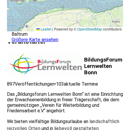
Leaflet
|
Powered by ©
OpenStreetMap
contributors
Baltrum
Größere Karte ansehen
Veranstalter
BildungsForum
Lernwelten
Bonn
897
Veröffentlichungen
•
103
aktuelle Termine
Das „Bildungsforum Lernwelten Bonn“ ist eine Einrichtung
der Erwachsenenbildung in freier Trägerschaft, die dem
gemeinnützigen „Verein für Weiterbildung und
Friedensarbeit e.V.“ angehört.
Wir bieten vielfältige Bildungsurlaube an
landschaftlich
reizvollen Orten
und in
liebevoll gestalteten