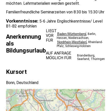
möchten. Lehrmaterialien werden gestellt.
Familienfreundliche Seminarzeiten von 8:30 bis 15:30 Uhr
Vorkenntnisse:
5-6 Jahre Englischkenntnisse/ Level
B1-B2 empfohlen
LIEGT
Baden-Württemberg
,
Berlin
,
VOR
Anerkennung
Hessen
,
Niedersachsen
,
FÜR
Nordrhein-Westfalen
als
,
Rheinland-
Pfalz
,
Schleswig-Holstein
Bildungsurlaub
AUF ANFRAGE
Brandenburg
,
MÖGLICH FÜR
Saarland
,
Thüringen
Kursort
Bonn, Deutschland