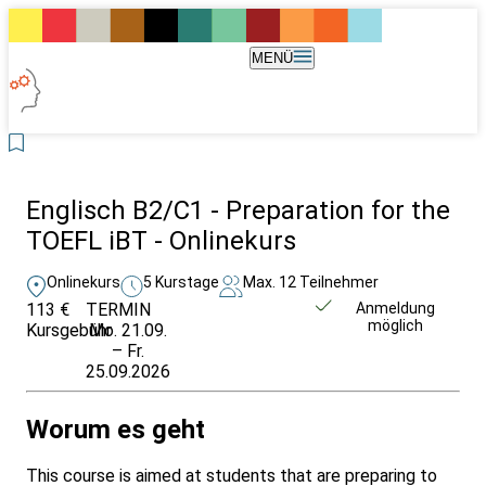
MENÜ
Englisch B2/C1 - Preparation for the
TOEFL iBT - Onlinekurs
Onlinekurs
5 Kurstage
Max. 12 Teilnehmer
113 €
TERMIN
Weitere Infos &
Anmeldung
möglich
Kursgebühr
Mo. 21.09.
Anmeldung
– Fr.
25.09.2026
Worum es geht
This course is aimed at students that are preparing to