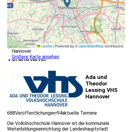
Leaflet
|
Powered by ©
OpenStreetMap
contributors
Hannover
Größere Karte ansehen
Veranstalter
Ada und
Theodor
Lessing VHS
Hannover
688
Veröffentlichungen
•
94
aktuelle Termine
Die Volkshochschule Hannover ist die kommunale
Weiterbildungseinrichtung der Landeshauptstadt