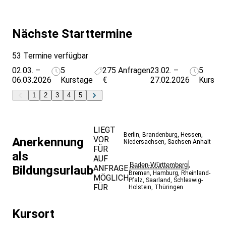
Nächste Starttermine
53 Termine verfügbar
02.03. –
5
275
Anfragen
23.02. –
5
06.03.2026
Kurstage
€
27.02.2026
Kursta
1
2
3
4
5
LIEGT
Berlin
,
Brandenburg
,
Hessen
,
VOR
Anerkennung
Niedersachsen
,
Sachsen-Anhalt
FÜR
als
AUF
Baden-Württemberg
,
Bildungsurlaub
ANFRAGE
Bremen
,
Hamburg
,
Rheinland-
MÖGLICH
Pfalz
,
Saarland
,
Schleswig-
FÜR
Holstein
,
Thüringen
Kursort