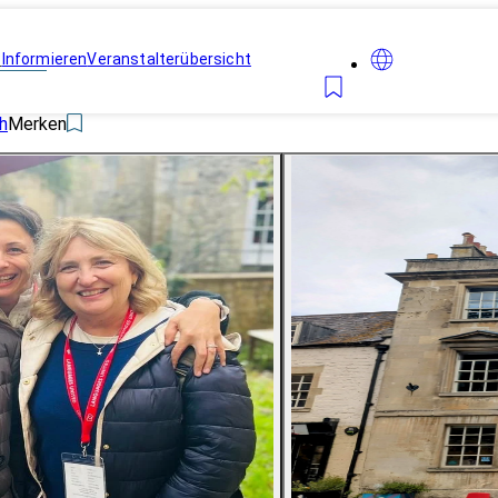
n
Informieren
Veranstalterübersicht
h
Merken