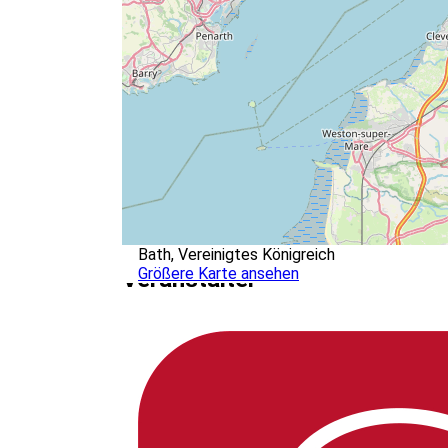
Bath, Vereinigtes Königreich
Größere Karte ansehen
Veranstalter