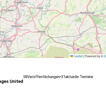
Leaflet
|
Powered by ©
O
58
Veröffentlichungen
•
31
aktuelle Termine
ges United