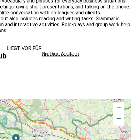
ul vocabulary and phrases for everyday business situations.
eetings, giving short presentations, and talking on the phone.
polite conversation with colleagues and clients.
but also includes reading and writing tasks. Grammar is
un and interactive activities. Role-plays and group work help
ons.
LIEGT VOR FÜR
Nordrhein-Westfalen
ub
+
−