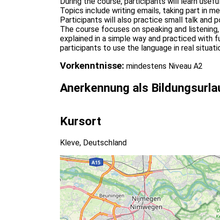
During the course, participants will learn usef
Topics include writing emails, taking part in m
Participants will also practice small talk and 
The course focuses on speaking and listening, 
explained in a simple way and practiced with f
participants to use the language in real situati
Vorkenntnisse:
mindestens Niveau A2
Anerkennung als Bildungsurla
Kursort
Kleve, Deutschland