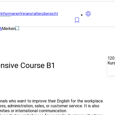
n
Informieren
Veranstalterübersicht
h
Merken
120
Kur
ensive Course B1
onals who want to improve their English for the workplace.
ss, administration, sales, or customer service. It is also
nities or international communication.