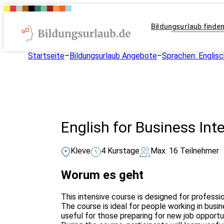
Bildungsurlaub finde
Startseite
–
Bildungsurlaub Angebote
–
Sprachen: Englisc
English for Business Int
Kleve
4 Kurstage
Max. 16 Teilnehmer
Worum es geht
This intensive course is designed for professi
The course is ideal for people working in busine
useful for those preparing for new job opportu