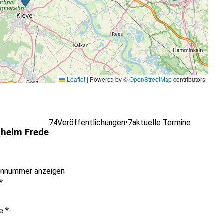
Leaflet
|
Powered by ©
OpenStreetMap
contributors
74
Veröffentlichungen
•
7
aktuelle Termine
lhelm Frede
onnummer anzeigen
*
me
*