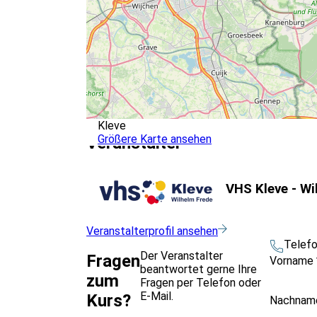
Kleve
Größere Karte ansehen
Veranstalter
VHS Kleve - Wi
Veranstalterprofil ansehen
Telef
Der Veranstalter
Fragen
Vorname
beantwortet gerne Ihre
zum
Fragen per Telefon oder
E-Mail.
Kurs?
Nachna