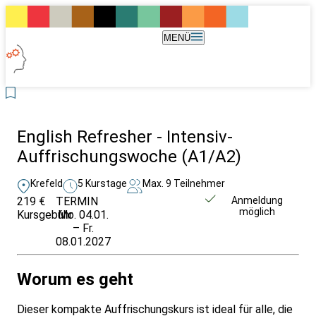
MENÜ
English Refresher - Intensiv-
Auffrischungswoche (A1/A2)
Krefeld
5 Kurstage
Max. 9 Teilnehmer
219 €
TERMIN
Weitere Infos &
Anmeldung
möglich
Kursgebühr
Mo. 04.01.
Anmeldung
– Fr.
08.01.2027
Worum es geht
Dieser kompakte Auffrischungskurs ist ideal für alle, die