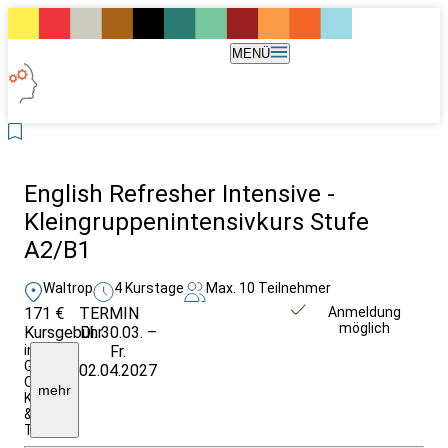
MENÜ
English Refresher Intensive -
Kleingruppenintensivkurs Stufe
A2/B1
Waltrop
4 Kurstage
Max. 10 Teilnehmer
171 €
TERMIN
Unverbindlich
Anmeldung
möglich
Kursgebühr
Di. 30.03. –
anfragen
inkl.
Fr.
Getränke,
02.04.2027
Obst,
mehr
Kopien
&
Teilnahmebescheinigung