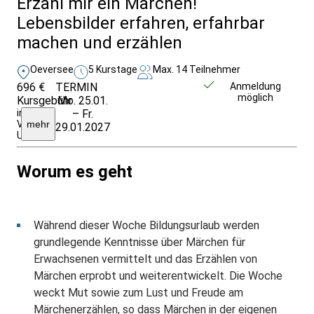
Erzähl mir ein Märchen!
Lebensbilder erfahren, erfahrbar
machen und erzählen
Oeversee
5 Kurstage
Max. 14 Teilnehmer
696 €
TERMIN
Unverbindlich
Anmeldung
möglich
Kursgebühr
Mo. 25.01.
anfragen
inklusive
– Fr.
Verpflegung,
mehr
29.01.2027
Unterkunft
Worum es geht
Während dieser Woche Bildungsurlaub werden
grundlegende Kenntnisse über Märchen für
Erwachsenen vermittelt und das Erzählen von
Märchen erprobt und weiterentwickelt. Die Woche
weckt Mut sowie zum Lust und Freude am
Märchenerzählen, so dass Märchen in der eigenen