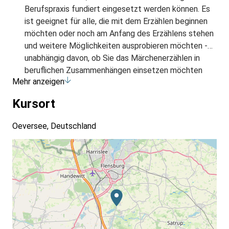
Berufspraxis fundiert eingesetzt werden können. Es
ist geeignet für alle, die mit dem Erzählen beginnen
möchten oder noch am Anfang des Erzählens stehen
und weitere Möglichkeiten ausprobieren möchten -
unabhängig davon, ob Sie das Märchenerzählen in
beruflichen Zusammenhängen einsetzen möchten
Mehr anzeigen
oder privat. Reflexionen über die persönliche
Bedeutung der Märchenbilder vertiefen die
Kursort
Erfahrungen und unterstützen das Wissen über
Märchen. Eine breite Methodenvielfalt von
Oeversee, Deutschland
Vermittlung von theoretischem Wissen, praktischen
Erzählübungen, Märchenhören, Gespräche,
spielerische und kreative Elemente sorgt für einen
breitgefächerten Erfahrungsraum mit vielen
Anregungen für die eigene Berufspraxis.