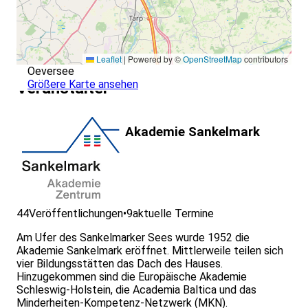
Leaflet
|
Powered by ©
OpenStreetMap
contributors
Oeversee
Größere Karte ansehen
Veranstalter
Akademie Sankelmark
44
Veröffentlichungen
•
9
aktuelle Termine
Am Ufer des Sankelmarker Sees wurde 1952 die
Akademie Sankelmark eröffnet. Mittlerweile teilen sich
vier Bildungsstätten das Dach des Hauses.
Hinzugekommen sind die Europäische Akademie
Schleswig-Holstein, die Academia Baltica und das
Minderheiten-Kompetenz-Netzwerk (MKN).