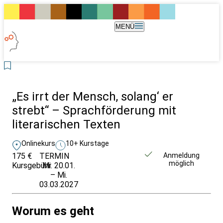
MENÜ
„Es irrt der Mensch, solang‘ er
strebt“ – Sprachförderung mit
literarischen Texten
Onlinekurs
10+ Kurstage
175 €
TERMIN
Unverbindlich
Anmeldung
möglich
Kursgebühr
Mi. 20.01.
anfragen
– Mi.
03.03.2027
Worum es geht