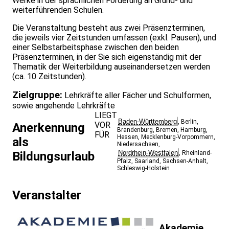
Werke in der sprachlichen Förderung an Grund- und
weiterführenden Schulen.
Die Veranstaltung besteht aus zwei Präsenzterminen,
die jeweils vier Zeitstunden umfassen (exkl. Pausen), und
einer Selbstarbeitsphase zwischen den beiden
Präsenzterminen, in der Sie sich eigenständig mit der
Thematik der Weiterbildung auseinandersetzen werden
(ca. 10 Zeitstunden).
Zielgruppe:
Lehrkräfte aller Fächer und Schulformen,
sowie angehende Lehrkräfte
LIEGT
Baden-Württemberg
,
Berlin
,
VOR
Anerkennung
Brandenburg
,
Bremen
,
Hamburg
,
FÜR
Hessen
,
Mecklenburg-Vorpommern
,
als
Niedersachsen
,
Nordrhein-Westfalen
Bildungsurlaub
,
Rheinland-
Pfalz
,
Saarland
,
Sachsen-Anhalt
,
Schleswig-Holstein
Veranstalter
Akademie