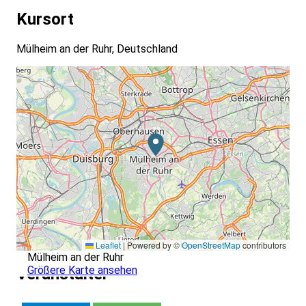
Kursort
Mülheim an der Ruhr, Deutschland
Leaflet
|
Powered by ©
OpenStreetMap
contributors
Mülheim an der Ruhr
Größere Karte ansehen
Veranstalter