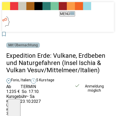
MENÜ
Mit Übernachtung
Expedition Erde: Vulkane, Erdbeben
und Naturgefahren (Insel Ischia &
Vulkan Vesuv/Mittelmeer/Italien)
Forio, Italien
5 Kurstage
Ab
TERMIN
Unverbindlich
Anmeldung
möglich
1.235 €
So. 17.10.
anfragen
Kursgebühr
– Sa.
inkl.
23.10.2027
Übernachtung
im
3*