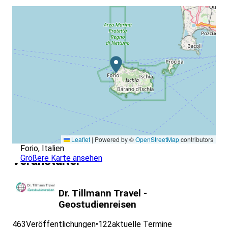
Leaflet
|
Powered by ©
OpenStreetMap
contributors
Forio, Italien
Größere Karte ansehen
Veranstalter
Dr. Tillmann Travel -
Geostudienreisen
463
Veröffentlichungen
•
122
aktuelle Termine