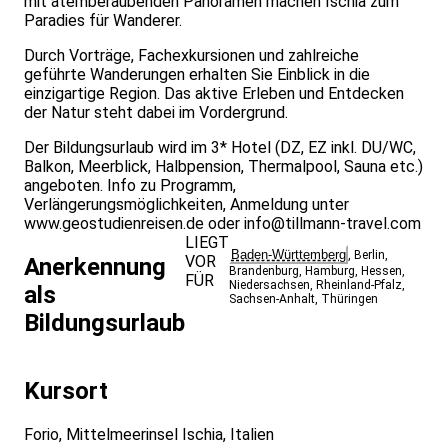
mit atemberaubenden Panoramen machen Ischia zum
Paradies für Wanderer.
Durch Vorträge, Fachexkursionen und zahlreiche
geführte Wanderungen erhalten Sie Einblick in die
einzigartige Region. Das aktive Erleben und Entdecken
der Natur steht dabei im Vordergrund.
Der Bildungsurlaub wird im 3* Hotel (DZ, EZ inkl. DU/WC,
Balkon, Meerblick, Halbpension, Thermalpool, Sauna etc.)
angeboten. Info zu Programm,
Verlängerungsmöglichkeiten, Anmeldung unter
www.geostudienreisen.de
oder
info@tillmann-travel.com
LIEGT
Baden-Württemberg
,
Berlin
,
VOR
Anerkennung
Brandenburg
,
Hamburg
,
Hessen
,
FÜR
Niedersachsen
,
Rheinland-Pfalz
,
als
Sachsen-Anhalt
,
Thüringen
Bildungsurlaub
Kursort
Forio, Mittelmeerinsel Ischia, Italien