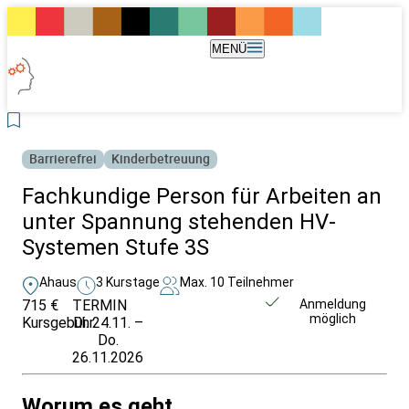
MENÜ
Barrierefrei
Kinderbetreuung
Fachkundige Person für Arbeiten an
unter Spannung stehenden HV-
Systemen Stufe 3S
Ahaus
3 Kurstage
Max. 10 Teilnehmer
715 €
TERMIN
Weitere Infos &
Anmeldung
möglich
Kursgebühr
Di. 24.11. –
Anmeldung
Do.
26.11.2026
Worum es geht