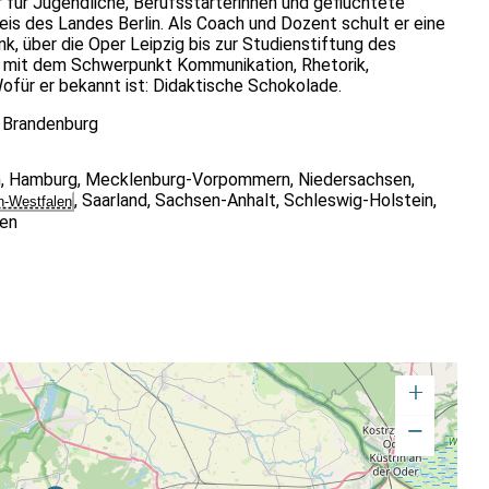
 für Jugendliche, Berufsstarterinnen und geflüchtete
is des Landes Berlin. Als Coach und Dozent schult er eine
, über die Oper Leipzig bis zur Studienstiftung des
er mit dem Schwerpunkt Kommunikation, Rhetorik,
Wofür er bekannt ist: Didaktische Schokolade.
,
Brandenburg
n
,
Hamburg
,
Mecklenburg-Vorpommern
,
Niedersachsen
,
,
Saarland
,
Sachsen-Anhalt
,
Schleswig-Holstein
,
n-Westfalen
gen
+
−