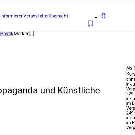
n
Informieren
Veranstalterübersicht
Politik
Merken
Ab 
Kur
ohne
inkl
opaganda und Künstliche
Verp
229 
inkl
im D
Verp
249 
inkl
im E
Verp