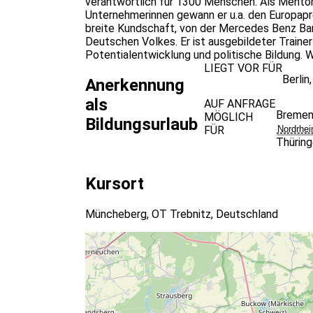
verantwortlich für 1300 Menschen. Als Mentor
Unternehmerinnen gewann er u.a. den Europapre
breite Kundschaft, von der Mercedes Benz Bank
Deutschen Volkes. Er ist ausgebildeter Train
Potentialentwicklung und politische Bildung. 
LIEGT VOR FÜR
Berlin
Anerkennung
als
AUF ANFRAGE
Breme
MÖGLICH
Bildungsurlaub
FÜR
Nordrhei
Thürin
Kursort
Müncheberg, OT Trebnitz, Deutschland