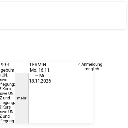
199 €
TERMIN
Unverbindlich
Anmeldung
möglich
sgebühr
Mo. 16.11.
anfragen
 ÜN,
– Mi.
usive
18.11.2026
flegung;
€ Kurs
usive ÜN
Z und
mehr
flegung;
€ Kurs
usive ÜN
Z und
flegung