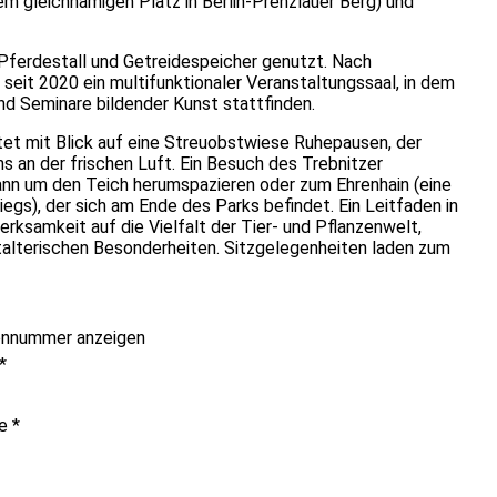
em gleichnamigen Platz in Berlin-Prenzlauer Berg) und
 Pferdestall und Getreidespeicher genutzt. Nach
seit 2020 ein multifunktionaler Veranstaltungssaal, in dem
d Seminare bildender Kunst stattfinden.
et mit Blick auf eine Streuobstwiese Ruhepausen, der
 an der frischen Luft. Ein Besuch des Trebnitzer
kann um den Teich herumspazieren oder zum Ehrenhain (eine
egs), der sich am Ende des Parks befindet. Ein Leitfaden in
ksamkeit auf die Vielfalt der Tier- und Pflanzenwelt,
alterischen Besonderheiten. Sitzgelegenheiten laden zum
onnummer anzeigen
*
me
*