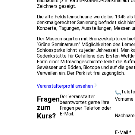
Bildhauers (z.B. Käthe-Kollwitz-Denkmal auf d
Zeichners gezeigt.
Die alte Feldsteinscheune wurde bis 1945 als
denkmalgerechter Sanierung befindet sich hier 
Konzerte, Tagungen, Ausstellungen, Messen un
Der Museumsgarten mit Bronzeskulpturen biet
“Grüne Seminarraum” Möglichkeiten des Lernens
Schlossparks lohnt zu jeder Jahreszeit. Man 
Gedenkstätte für Gefallene des Ersten Weltkri
Form einer Mitmachgeschichte lenkt die Aufmer
Gewässer und Böden, Biotope und auf die gest
Verweilen ein. Der Park ist frei zugänglich.
Veranstalterprofil ansehen
Telef
Der Veranstalter
Fragen
Vorname
beantwortet gerne Ihre
zum
Fragen per Telefon oder
E-Mail.
Kurs?
Nachna
E-Mail
*