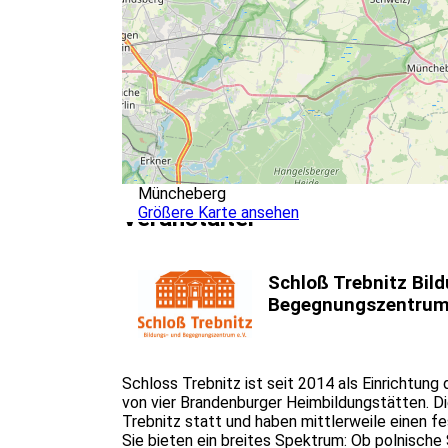
Müncheberg
Größere Karte ansehen
Veranstalter
Schloß Trebnitz Bil
Begegnungszentrum 
Schloss Trebnitz ist seit 2014 als Einrichtung
von vier Brandenburger Heimbildungstätten. D
Trebnitz statt und haben mittlerweile einen 
Sie bieten ein breites Spektrum: Ob polnische