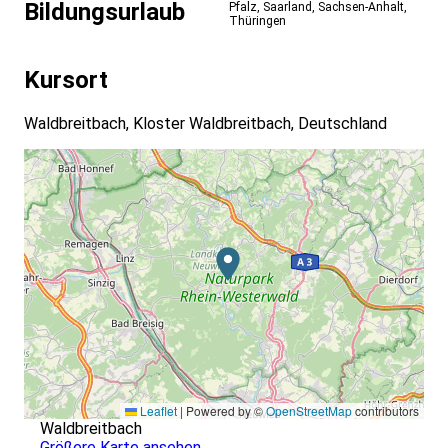
Bildungsurlaub
Pfalz
,
Saarland
,
Sachsen-Anhalt
,
Thüringen
Kursort
Waldbreitbach, Kloster Waldbreitbach, Deutschland
Leaflet
|
Powered by ©
OpenStreetMap
contributors
Waldbreitbach
Größere Karte ansehen