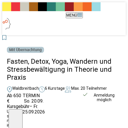
MENÜ
Mit Übernachtung
Fasten, Detox, Yoga, Wandern und
Stressbewältigung in Theorie und
Praxis
Waldbreitbach
6 Kurstage
Max. 20 Teilnehmer
Ab 650
TERMIN
Unverbindlich
Anmeldung
möglich
€
So. 20.09.
anfragen
Kursgebühr
– Fr.
Unterkunftskosten
25.09.2026
sind
nicht
im