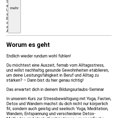
Seminarpreis
enthalten,
mehr
Unterkunftskosten
siehe
Beschreibung
oder
auf
Anfrage
Worum es geht
Endlich wieder rundum wohl fühlen!
Du möchtest eine Auszeit, fernab vom Alltagsstress,
und willst nachhaltig gesunde Gewohnheiten etablieren,
um deine Lesitungsfähigkeit in Beruf und Alltag zu
stärken? – Dann bist du hier genau richtig!
Das erwartet dich in deinem Bildungsurlaubs-Seminar
In unserem Kurs zur Stressbewältigung mit Yoga, Fasten,
Detox und Wandern machst du dich nicht nur körperlich
fit, sondern auch geistig und seelisch. Yoga, Meditation,
Wandern, Entspannung und verschiedene Detox-