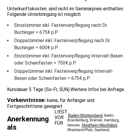
Unterkunftskosten: sind nicht im Seminarpreis enthalten.
Folgende Unterbringung ist möglich:
Einzelzimmer inkl. Fastenverpflegung nach Dr.
Buchinger = 675€ p.P.
Doppelzimmer inkl. Fastenverpflegung nach Dr.
Buchinger = 600€ p.P.
Einzelzimmer inkl. Fastenverpflegung Intervall-Basen
oder Scheinfasten = 750€ p.P.
Doppelzimmer inkl. Fastenverpflegung Intervall-
Basen oder Scheinfasten = 675€ p.P.
Kursdauer 5 Tage (So-Fr, 5ÜN).Weitere Infos bei Anfrage.
Vorkenntnisse:
keine, für Anfänger und
Fortgeschrittene geeignet
LIEGT
Baden-Württemberg
,
Berlin
,
VOR
Anerkennung
Brandenburg
,
Bremen
,
Hamburg
,
FÜR
Nordrhein-Westfalen
als
Hessen
,
,
Rheinland-Pfalz
,
Saarland
,