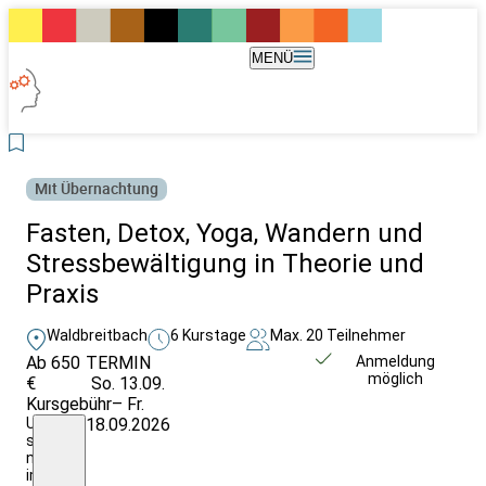
MENÜ
Mit Übernachtung
Fasten, Detox, Yoga, Wandern und
Stressbewältigung in Theorie und
Praxis
Waldbreitbach
6 Kurstage
Max. 20 Teilnehmer
Ab 650
TERMIN
Unverbindlich
Anmeldung
möglich
€
So. 13.09.
anfragen
Kursgebühr
– Fr.
Unterkunftskosten
18.09.2026
sind
nicht
im