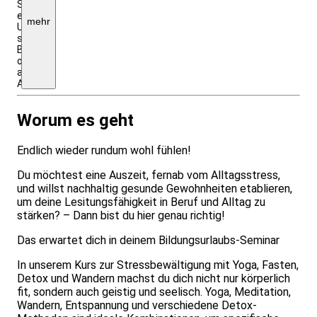
Seminarpreis
enthalten,
mehr
Unterkunftskosten
siehe
Beschreibung
oder
auf
Anfrage
Worum es geht
Endlich wieder rundum wohl fühlen!
Du möchtest eine Auszeit, fernab vom Alltagsstress,
und willst nachhaltig gesunde Gewohnheiten etablieren,
um deine Lesitungsfähigkeit in Beruf und Alltag zu
stärken? – Dann bist du hier genau richtig!
Das erwartet dich in deinem Bildungsurlaubs-Seminar
In unserem Kurs zur Stressbewältigung mit Yoga, Fasten,
Detox und Wandern machst du dich nicht nur körperlich
fit, sondern auch geistig und seelisch. Yoga, Meditation,
Wandern, Entspannung und verschiedene Detox-