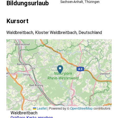
Bildungsurlaub
Sachsen-Anhalt
,
Thüringen
Kursort
Waldbreitbach, Kloster Waldbreitbach, Deutschland
Leaflet
|
Powered by ©
OpenStreetMap
contributors
Waldbreitbach
Größere Karte ansehen