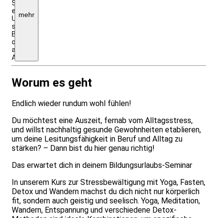
Seminarpreis
enthalten,
mehr
Unterkunftskosten
siehe
Beschreibung
oder
auf
Anfrage
Worum es geht
Endlich wieder rundum wohl fühlen!
Du möchtest eine Auszeit, fernab vom Alltagsstress,
und willst nachhaltig gesunde Gewohnheiten etablieren,
um deine Lesitungsfähigkeit in Beruf und Alltag zu
stärken? – Dann bist du hier genau richtig!
Das erwartet dich in deinem Bildungsurlaubs-Seminar
In unserem Kurs zur Stressbewältigung mit Yoga, Fasten,
Detox und Wandern machst du dich nicht nur körperlich
fit, sondern auch geistig und seelisch. Yoga, Meditation,
Wandern, Entspannung und verschiedene Detox-