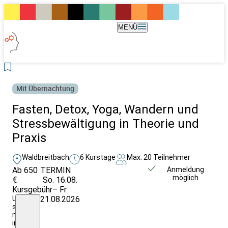
MENÜ
Mit Übernachtung
Fasten, Detox, Yoga, Wandern und
Stressbewältigung in Theorie und
Praxis
Waldbreitbach
6 Kurstage
Max. 20 Teilnehmer
Ab 650
TERMIN
Unverbindlich
Anmeldung
möglich
€
So. 16.08.
anfragen
Kursgebühr
– Fr.
Unterkunftskosten
21.08.2026
sind
nicht
im