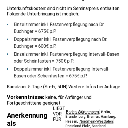
Unterkunftskosten: sind nicht im Seminarpreis enthalten.
Folgende Unterbringung ist möglich:
Einzelzimmer inkl. Fastenverpflegung nach Dr.
Buchinger = 675€ p.P.
Doppelzimmer inkl. Fastenverpflegung nach Dr.
Buchinger = 600€ p.P.
Einzelzimmer inkl. Fastenverpflegung Intervall-Basen
oder Scheinfasten = 750€ p.P.
Doppelzimmer inkl. Fastenverpflegung Intervall-
Basen oder Scheinfasten = 675€ p.P.
Kursdauer 5 Tage (So-Fr, 5ÜN).Weitere Infos bei Anfrage.
Vorkenntnisse:
keine, für Anfänger und
Fortgeschrittene geeignet
LIEGT
Baden-Württemberg
,
Berlin
,
VOR
Anerkennung
Brandenburg
,
Bremen
,
Hamburg
,
FÜR
Nordrhein-Westfalen
als
Hessen
,
,
Rheinland-Pfalz
,
Saarland
,