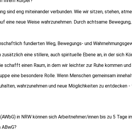
in Ihrem Körper?
ung sind eng miteinander verbunden. Wie wir sitzen, stehen, at
bst auf eine neue Weise wahrzunehmen. Durch achtsame Bewegung
nschaftlich fundierten Weg, Bewegungs- und Wahrnehmungsgewo
usätzlich eine stillere, auch spirituelle Ebene an, in der sich K
 Sie schafft einen Raum, in dem wir leichter zur Ruhe kommen un
Gruppe eine besondere Rolle. Wenn Menschen gemeinsam innehalte
zuhalten, wahrzunehmen und neue Möglichkeiten zu entdecken - 
bG) in NRW können sich Arbeitnehmer/innen bis zu 5 Tage im Jah
em ABwG?