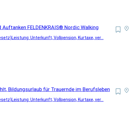
nd Auftanken FELDENKRAIS® Nordic Walking
z)Leistung: Unterkunft, Vollpension, Kurtaxe, ver...
t, Bildungsurlaub für Trauernde im Berufsleben
z)Leistung: Unterkunft, Vollpension, Kurtaxe, ver...