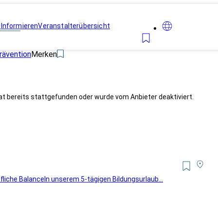
n
Informieren
Veranstalterübersicht
rävention
Merken
at bereits stattgefunden oder wurde vom Anbieter deaktiviert.
liche BalanceIn unserem 5-tägigen Bildungsurlaub...