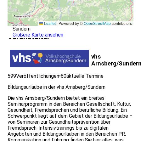
Leaflet
|
Powered by ©
OpenStreetMap
contributors
Sundern
Größere Karte ansehen
Veranstalter
vhs
Arnsberg/Sunder
599
Veröffentlichungen
•
60
aktuelle Termine
Bildungsurlaube in der vhs Arnsberg/Sundern
Die vhs Arnsberg/Sundern bietet ein breites
Seminarprogramm in den Bereichen Gesellschaft, Kultur,
Gesundheit, Fremdsprachen und berufliche Bildung. Ein
Schwerpunkt liegt auf dem Gebiet der Bildungsurlaube –
von Seminaren zur Gesundheitsprävention über
Fremdsprach-Intensivtrainings bis zu digitalen
Angeboten und Bildungsurlauben in den Bereichen PR,
Kommunikation und Führung finden Sie hier alles, was