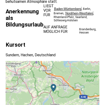
behutsamen Atmosphäre statt.
LIEGT
Baden-Württemberg
,
Berlin
,
VOR
Anerkennung
Nordrhein-Westfalen
Bremen
,
,
FÜR
als
Rheinland-Pfalz
,
Saarland
,
Schleswig-Holstein
Bildungsurlaub
AUF ANFRAGE
Brandenburg
,
MÖGLICH FÜR
Hessen
Kursort
Sundern, Hachen, Deutschland