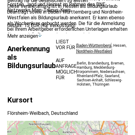
Beitrag für die Gesellschaft zu leisten.
Forsten, Jagd und Heimat im Rahmen des BNE-
Diese Veranstaltung ist in Hessen als Bildungsurlaub
Netzwerks Main-Taunus-Kreis.
beantragt sowie in Baden-Württemberg und Nordrhein-
Westfalen als Bildungsurlaub anerkannt. Er kann ebenso
als Wochenkurs gebucht werden. Die für die Anmeldung
Gebühr: 15 EUR (für Verkostung)
bei Ihrem Arbeitgeber erforderlichen Unterlagen erhalten
Sie unter:
info@naturschutzhaus-mtk.de
.
Mehr anzeigen
LIEGT
Baden-Württemberg
,
Hessen
,
VOR FÜR
Anerkennung
Nordrhein-Westfalen
als
AUF
Berlin
,
Brandenburg
,
Bremen
,
Bildungsurlaub
ANFRAGE
Hamburg
,
Mecklenburg-
MÖGLICH
Vorpommern
,
Niedersachsen
,
Rheinland-Pfalz
,
Saarland
,
FÜR
Sachsen-Anhalt
,
Schleswig-
Holstein
,
Thüringen
Kursort
Flörsheim-Weilbach, Deutschland