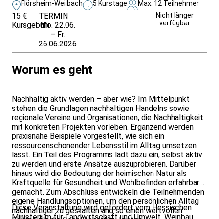
Flörsheim-Weilbach
5 Kurstage
Max. 12 Teilnehmer
15 €
TERMIN
Weitere Infos &
Nicht länger
verfügbar
Kursgebühr
Mo. 22.06.
Anmeldung
– Fr.
26.06.2026
Worum es geht
Nachhaltig aktiv werden – aber wie? Im Mittelpunkt
stehen die Grundlagen nachhaltigen Handelns sowie
regionale Vereine und Organisationen, die Nachhaltigkeit
mit konkreten Projekten vorleben. Ergänzend werden
praxisnahe Beispiele vorgestellt, wie sich ein
ressourcenschonender Lebensstil im Alltag umsetzen
lässt. Ein Teil des Programms lädt dazu ein, selbst aktiv
zu werden und erste Ansätze auszuprobieren. Darüber
hinaus wird die Bedeutung der heimischen Natur als
Kraftquelle für Gesundheit und Wohlbefinden erfahrbar
gemacht. Zum Abschluss entwickeln die Teilnehmenden
eigene Handlungsoptionen, um den persönlichen Alltag
Diese Veranstaltung wird gefördert vom Hessischen
nachhaltiger zu gestalten und so einen wertvollen
Ministerium für Landwirtschaft und Umwelt, Weinbau,