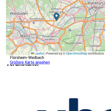
Leaflet
|
Powered by ©
OpenStreetMap
contributors
Flörsheim-Weilbach
Größere Karte ansehen
Veranstalter