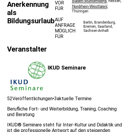
Baden-Württemberg
,
Hessen
,
VOR
Anerkennung
Nordrhein-Westfalen
,
FÜR
als
Thüringen
Bildungsurlaub
AUF
Berlin
,
Brandenburg
,
ANFRAGE
Bremen
,
Saarland
,
MÖGLICH
Sachsen-Anhalt
FÜR
Veranstalter
IKUD Seminare
52
Veröffentlichungen
•
3
aktuelle Termine
Berufliche Fort- und Weiterbildung, Training, Coaching
und Beratung
IKUD® Seminare steht für Inter-Kultur und Didaktik und
ist die professionelle Antwort auf den steigenden