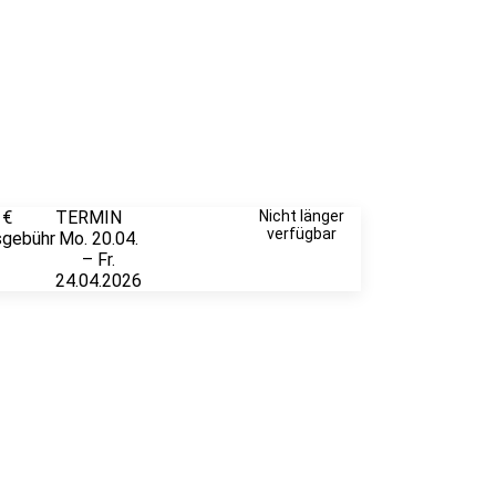
 €
TERMIN
Weitere
Nicht länger
verfügbar
sgebühr
Mo. 20.04.
Infos &
– Fr.
Anmeldung
24.04.2026