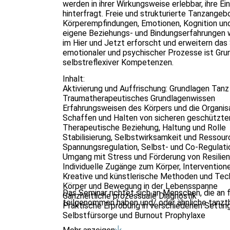
werden in ihrer Wirkungsweise erlebbar, ihre E
hinterfragt. Freie und strukturierte Tanzange
Körperempfindungen, Emotionen, Kognition und
eigene Beziehungs- und Bindungserfahrungen we
im Hier und Jetzt erforscht und erweitern das 
emotionaler und psychischer Prozesse ist Grun
selbstreflexiver Kompetenzen.
Inhalt:
Aktivierung und Auffrischung: Grundlagen Tanz
Traumatherapeutisches Grundlagenwissen
Erfahrungsweisen des Körpers und die Organis
Schaffen und Halten von sicheren geschützt
Therapeutische Beziehung, Haltung und Rolle
Stabilisierung, Selbstwirksamkeit und Ressou
Spannungsregulation, Selbst- und Co-Regulati
Umgang mit Stress und Förderung von Resilie
Individuelle Zugänge zum Körper, Intervention
Kreative und künstlerische Methoden und Tec
Körper und Bewegung in der Lebensspanne
Das Seminar richtet sich an Menschen, die an
Ganzheitliche prozessuale Diagnostik
teilgenommen haben und/ oder ähnliche tanzt
Praktische Erprobung in verschiedenen Settin
Selbstfürsorge und Burnout Prophylaxe