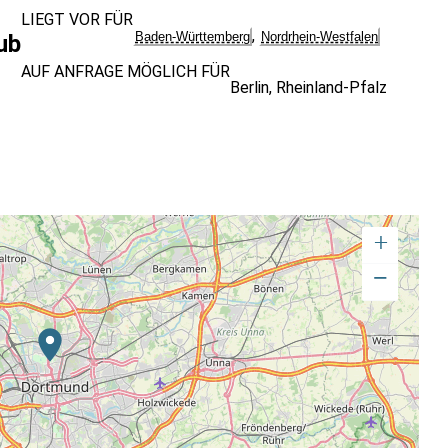
LIEGT VOR FÜR
,
Baden-Württemberg
Nordrhein-Westfalen
ub
AUF ANFRAGE MÖGLICH FÜR
Berlin
,
Rheinland-Pfalz
+
−