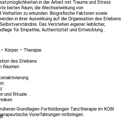
insatzmöglichkeiten in der Arbeit mit Trauma und Stress
bote bieten Raum, die Wechselwirkung von
 Verhalten zu erkunden. Biografische Faktoren sowie
rden in ihrer Auswirkung auf die Organisation des Erlebens
Selbstverständnis. Das Verstehen eigener leiblicher,
dlage für Empathie, Authentizität und Entwicklung
 – Körper – Therapie
ation des Erlebens
en Räumen
rcenaktivierung
on
nz
en und Rituale
hniken
 früheren Grundlagen-Fortbildungen Tanztherapie im KOBI
herapeutische Vorerfahrungen mitbringen.
gs