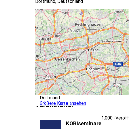
Dortmund, Deutschland
Dortmund
Größere Karte ansehen
Veranstalter
1.000+
Veröff
KOBIseminare