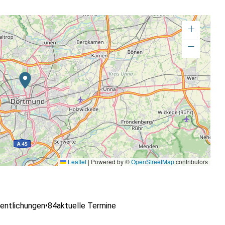
+
−
Leaflet
|
Powered by ©
OpenStreetMap
contributors
entlichungen
•
84
aktuelle Termine