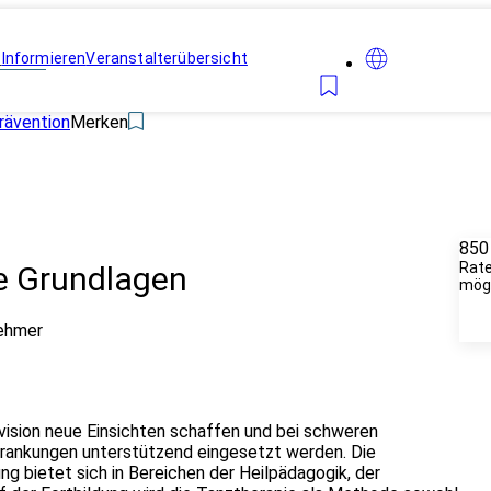
n
Informieren
Veranstalterübersicht
rävention
Merken
850
Rat
ie Grundlagen
mögl
nehmer
vision neue Einsichten schaffen und bei schweren
rankungen unterstützend eingesetzt werden. Die
g bietet sich in Bereichen der Heilpädagogik, der