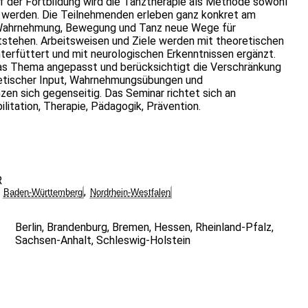
uf der Fortbildung wird die Tanztherapie als Methode sowohl
ar werden. Die Teilnehmenden erleben ganz konkret am
n Wahrnehmung, Bewegung und Tanz neue Wege für
tstehen. Arbeitsweisen und Ziele werden mit theoretischen
erfüttert und mit neurologischen Erkenntnissen ergänzt.
 das Thema angepasst und berücksichtigt die Verschränkung
etischer Input, Wahrnehmungsübungen und
n sich gegenseitig. Das Seminar richtet sich an
litation, Therapie, Pädagogik, Prävention.
R
,
Baden-Württemberg
Nordrhein-Westfalen
Berlin
,
Brandenburg
,
Bremen
,
Hessen
,
Rheinland-Pfalz
,
Sachsen-Anhalt
,
Schleswig-Holstein