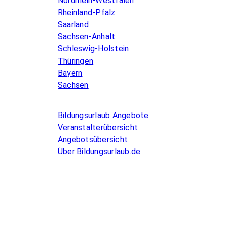
Nordrhein-Westfalen
Rheinland-Pfalz
Saarland
Sachsen-Anhalt
Schleswig-Holstein
Thüringen
Bayern
Sachsen
Allgemeines
Bildungsurlaub Angebote
Veranstalterübersicht
Angebotsübersicht
Über Bildungsurlaub.de
Infos for Language schools
Kurse inserieren