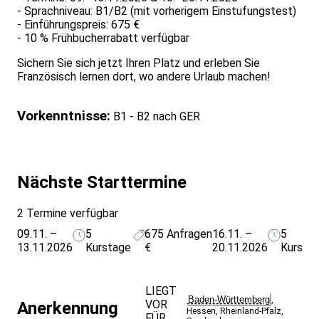
- Sprachniveau: B1/B2 (mit vorherigem Einstufungstest)
- Einführungspreis: 675 €
- 10 % Frühbucherrabatt verfügbar
Sichern Sie sich jetzt Ihren Platz und erleben Sie
Französisch lernen dort, wo andere Urlaub machen!
Vorkenntnisse:
B1 - B2 nach GER
Nächste Starttermine
2 Termine verfügbar
09.11. –
5
675
Anfragen
16.11. –
5
13.11.2026
Kurstage
€
20.11.2026
Kursta
LIEGT
Baden-Württemberg
,
VOR
Anerkennung
Hessen
,
Rheinland-Pfalz
,
FÜR