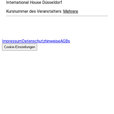
International House Düsseldorf.
Kursnummer des Veranstalters:
Mehrere
Infos & Gesetze nach Bundesland
Überblick
Allgemeines
Impressum
Datenschutzhinweise
AGBs
© 2026 EGcom
GmbH
Cookie-Einstellungen