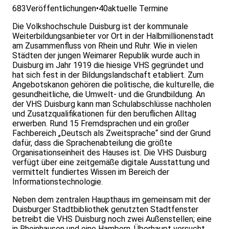
683
Veröffentlichungen
•
40
aktuelle Termine
Die Volkshochschule Duisburg ist der kommunale
Weiterbildungsanbieter vor Ort in der Halbmillionenstadt
am Zusammenfluss von Rhein und Ruhr. Wie in vielen
Städten der jungen Weimarer Republik wurde auch in
Duisburg im Jahr 1919 die hiesige VHS gegründet und
hat sich fest in der Bildungslandschaft etabliert. Zum
Angebotskanon gehören die politische, die kulturelle, die
gesundheitliche, die Umwelt- und die Grundbildung. An
der VHS Duisburg kann man Schulabschlüsse nachholen
und Zusatzqualifikationen für den beruflichen Alltag
erwerben. Rund 15 Fremdsprachen und ein großer
Fachbereich „Deutsch als Zweitsprache“ sind der Grund
dafür, dass die Sprachenabteilung die größte
Organisationseinheit des Hauses ist. Die VHS Duisburg
verfügt über eine zeitgemäße digitale Ausstattung und
vermittelt fundiertes Wissen im Bereich der
Informationstechnologie.
Neben dem zentralen Haupthaus im gemeinsam mit der
Duisburger Stadtbibliothek genutzten Stadtfenster
betreibt die VHS Duisburg noch zwei Außenstellen; eine
in Rheinhausen und eine Hamborn. Überhaupt versucht