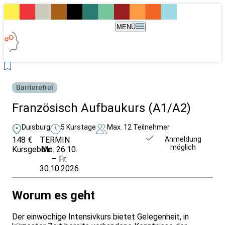
MENÜ
Barrierefrei
Französisch Aufbaukurs (A1/A2)
Duisburg
5 Kurstage
Max. 12 Teilnehmer
148 €
TERMIN
Weitere Infos &
Anmeldung
möglich
Kursgebühr
Mo. 26.10.
Anmeldung
– Fr.
30.10.2026
Worum es geht
Der einwöchige Intensivkurs bietet Gelegenheit, in