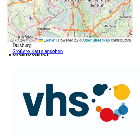
Leaflet
|
Powered by ©
OpenStreetMap
contributors
Duisburg
Größere Karte ansehen
Veranstalter