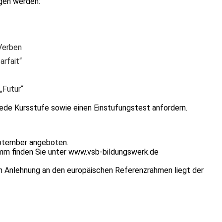
gen werden:
Verben
rfait“
„Futur“
 jede Kursstufe sowie einen Einstufungstest anfordern.
eptember angeboten.
mm finden Sie unter
www.vsb-bildungswerk.de
in Anlehnung an den europäischen Referenzrahmen liegt der