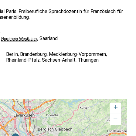
al Paris. Freiberufliche Sprachdozentin für Französisch für
hsenenbildung.
R
,
Saarland
Nordrhein-Westfalen
Berlin
,
Brandenburg
,
Mecklenburg-Vorpommern
,
Rheinland-Pfalz
,
Sachsen-Anhalt
,
Thüringen
+
−