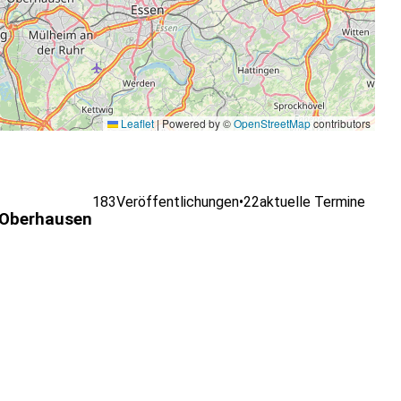
Leaflet
|
Powered by ©
OpenStreetMap
contributors
183
Veröffentlichungen
•
22
aktuelle Termine
Oberhausen