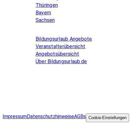
Thüringen
Bayern
Sachsen
Allgemeines
Bildungsurlaub Angebote
Veranstalterübersicht
Angebotsübersicht
Über Bildungsurlaub.de
Infos for Language schools
Kurse inserieren
Impressum
Datenschutzhinweise
AGBs
©
Cookie-Einstellungen