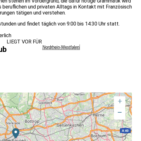
nen stehen im Vordergrund; die dafür nötige Grammatik wird
s beruflichen und privaten Alltags in Kontakt mit Französisch
rungen tätigen und verstehen.
unden und findet täglich von 9:00 bis 14:30 Uhr statt.
rlich
LIEGT VOR FÜR
Nordrhein-Westfalen
ub
+
−